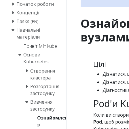
Початок роботи
Концепції
Ознайом
Tasks
(EN)
Навчальні
вузлами
матеріали
Привіт Minikube
Основи
Kubernetes
Цілі
Створення
Дізнатися, 
кластера
Дізнатися, 
Розгортання
Діагностика
застосунку
Pod'и K
Вивчення
застосунку
Коли ви створи
Ознайомлення
Pod
, щоб розмі
з
Kubernetes, що