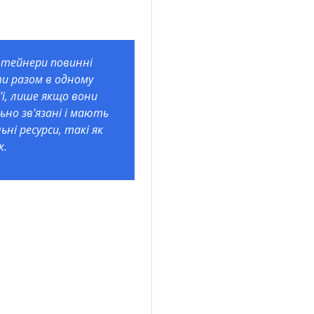
тейнери повинні
и разом в одному
'і, лише якщо вони
ьно зв'язані і мають
льні ресурси, такі як
к.