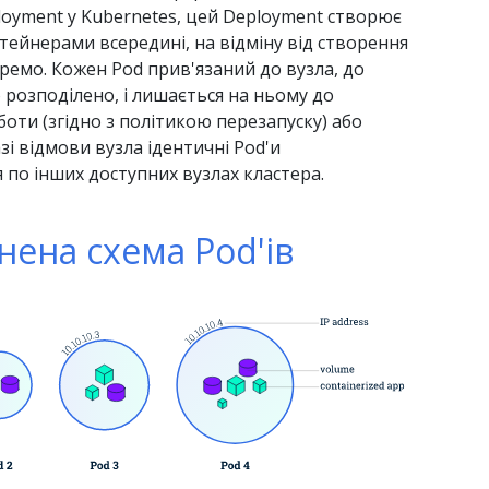
oyment у Kubernetes, цей Deployment створює
нтейнерами всередині, на відміну від створення
ремо. Кожен Pod прив'язаний до вузла, до
о розподілено, і лишається на ньому до
оти (згідно з політикою перезапуску) або
зі відмови вузла ідентичні Pod'и
 по інших доступних вузлах кластера.
нена схема Pod'ів