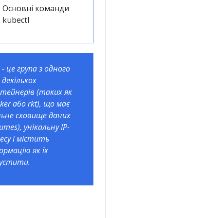
Основні команди
kubectl
 - це група з одного
 декількох
тейнерів (таких як
ker або rkt), що має
льне сховище даних
lumes), унікальну IP-
есу і містить
ормацію як їх
пустити.