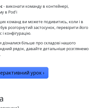
ec
- виконати команду в контейнері,
у в Pod'і
их команд ви можете подивитись, коли і в
 був розгорнутий застосунок, перевірити його
 і конфігурацію.
и дізналися більше про складові нашого
андний рядок, давайте детальніше розглянемо
.
терактивний урок
›
а