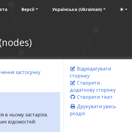
ота
Версії
Українська (Ukrainian)
(nodes)
Відредагувати
чення застосунку
сторінку
Створити
додаткову сторінку
Створити тікет
Друкувати увесь
розділ
я в ньому застаріла.
их відомостей: