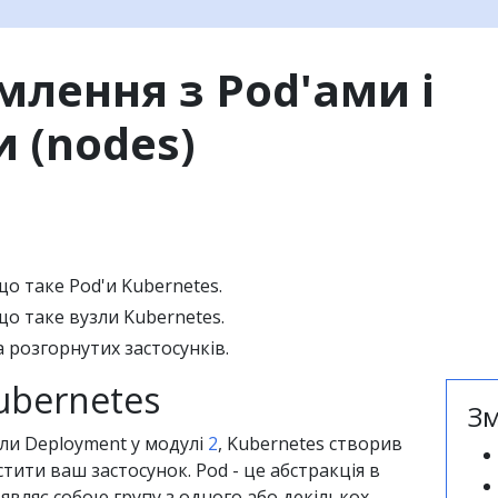
лення з Pod'ами і
 (nodes)
що таке Pod'и Kubernetes.
що таке вузли Kubernetes.
 розгорнутих застосунків.
ubernetes
Зм
ли Deployment у модулі
2
, Kubernetes створив
стити ваш застосунок. Pod - це абстракція в
 являє собою групу з одного або декількох