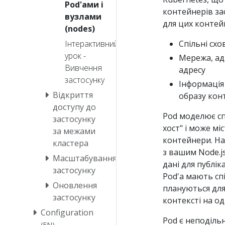
Pod'ами і
контейнерів заст
вузлами
для цих контейн
(nodes)
Спільні сх
Інтерактивний
урок -
Мережа, адж
Вивчення
адресу
застосунку
Інформація 
Відкриття
образу кон
доступу до
Pod моделює сп
застосунку
хост" і може мі
за межами
контейнери. На
кластера
з вашим Node.j
Масштабування
дані для публік
застосунку
Pod'а мають спі
Оновлення
плануються для
застосунку
контексті на од
Configuration
Pod є неподіль
(EN)