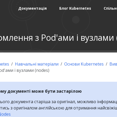
Документація
Блог Kubernetes
Спільн
млення з Pod'ами і вузлами 
etes
Навчальні матеріали
Основи Kubernetes
Вив
d'ами і вузлами (nodes)
ому документі може бути застарілою
ього документа старіша за оригінал, можливо інформаці
ись з оригіналом англійською для отримання найсвіжіш
Nodes