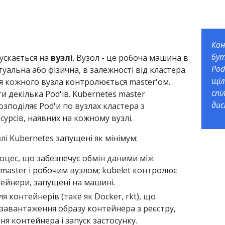
Кон
бут
ускається на
вузлі
. Вузол - це робоча машина в
Pod
туальна або фізична, в залежності від кластера.
щіл
 кожного вузла контролюється master'ом.
спі
 декілька Pod'ів. Kubernetes master
дис
зподіляє Pod'и по вузлах кластера з
урсів, наявних на кожному вузлі.
лі Kubernetes запущені як мінімум:
роцес, що забезпечує обмін даними між
 master і робочим вузлом; kubelet контролює
тейнери, запущені на машині.
я контейнерів (таке як Docker, rkt), що
 завантаження образу контейнера з реєстру,
я контейнера і запуск застосунку.