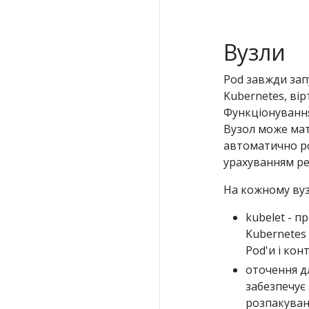
Вузли
Pod завжди зап
Kubernetes, вір
Функціонування
Вузол може мати
автоматично ро
урахуванням рес
На кожному вуз
kubelet - п
Kubernetes
Pod'и і кон
оточення дл
забезпечує
розпакуванн