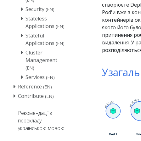
створюєте Depl
Security
(EN)
Pod'и вже з ко
Stateless
контейнерів ок
Applications
(EN)
якого його бул
припинення роб
Stateful
видалення. У ра
Applications
(EN)
розподіляються
Cluster
Management
(EN)
Узагаль
Services
(EN)
Reference
(EN)
Contribute
(EN)
Рекомендації з
перекладу
українською мовою