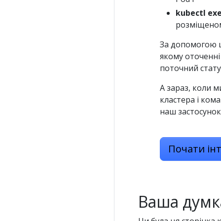
kubectl ex
розміщеном
За допомогою ц
якому оточенні
поточний статус
А зараз, коли м
кластера і ком
наш застосунок
Почати ін
Ваша думк