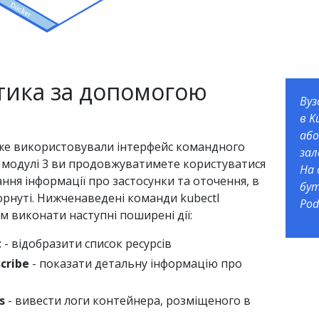
тика за допомогою
Вуз
в K
або
же використовували інтерфейс командного
зал
 У модулі 3 ви продовжуватимете користуватися
На 
ння інформації про застосунки та оточення, в
бут
орнуті. Нижченаведені команди kubectl
Pod
 виконати наступні поширені дії:
t
- відобразити список ресурсів
cribe
- показати детальну інформацію про
s
- вивести логи контейнера, розміщеного в