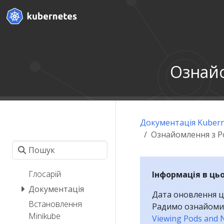
Ознайо
Документація Kubern
Ознайомлення з Po
Глосарій
Інформація в ць
Документація
Дата оновлення ц
Встановлення
Радимо ознайомит
Minikube
Viewing Pods and 