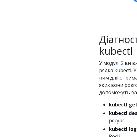
Діагнос
kubectl
У модулі
2
ви в
рядка kubectl.
ним для отрима
яких вони розг
допоможуть вам
kubectl ge
kubectl des
ресурс
kubectl log
Pod'і