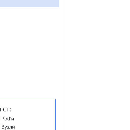
іст:
Pod'и
Вузли