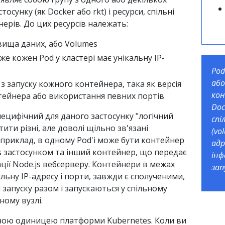
осунку (як Docker або rkt) і ресурси, спільні
ерів. До цих ресурсів належать:
овища даних, або Volumes
е кожен Pod у кластері має унікальну IP-
Pod
або
з запуску кожного контейнера, така як версія
кон
тейнера або використання певних портів
Doc
ецифічний для даного застосунку "логічний
спі
стити різні, але доволі щільно зв'язані
(vo
приклад, в одному Pod'і може бути контейнер
адр
s застосунком та інший контейнер, що передає
інф
ації Node.js вебсерверу. Контейнери в межах
за
льну IP-адресу і порти, завжди є сполученими,
 запуску разом і запускаються у спільному
ному вузлі.
ною одиницею платформи Kubernetes. Коли ви