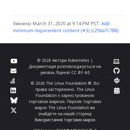
Змінено March 31, 2020 at 9:14 PM PST:
Add
minimum requirement content (#3) (c29da7c788)
© 2026 Автори Kubernetes |
Документація розповсюджується на
умовах Ліцензії
CC BY 4.0
© 2026 The Linux Foundation ®. Всі
права застережено. The Linux
Foundation є зареєстрованою
торговою маркою. Перелік торгових
марок The Linux Foundation ви
знайдете на нашій сторінці
Використання торгових марок