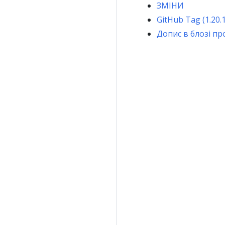
ЗМІНИ
GitHub Tag (1.20.
Допис в блозі п