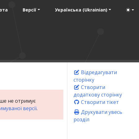
ота
Версії
Українська (Ukrainian)
Відредагувати
сторінку
Створити
додаткову сторінку
льше не отримує
Створити тікет
имуваної версії
.
Друкувати увесь
розділ