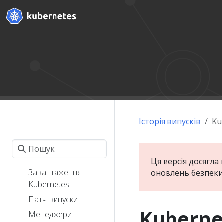
Історія випусків
Ku
Ця версія досягла
Завантаження
оновлень безпеки
Kubernetes
Патч-випуски
Kubernet
Менеджери