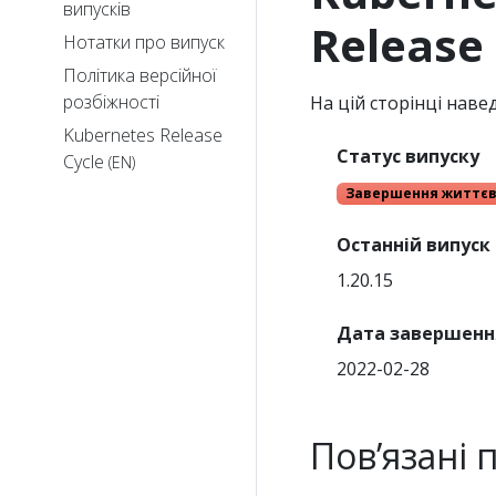
випусків
Release
Нотатки про випуск
Політика версійної
розбіжності
На цій сторінці навед
Kubernetes Release
Статус випуску
Cycle
(EN)
Завершення життєв
Останній випуск
1.20.15
Дата завершенн
2022-02-28
Повʼязані 