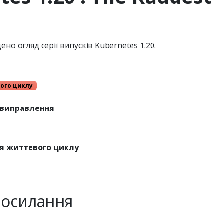
ено огляд серії випусків Kubernetes 1.20.
ого циклу
 виправлення
я життєвого циклу
посилання