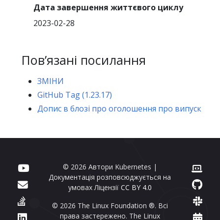
Дата завершення життєвого циклу
2023-02-28
Повʼязані посилання
ЗМІНИ
GitHub Tag (1.23.17)
Допис в блозі про оголошення про випуск
© 2026 Автори Kubernetes |
Документація розповсюджується на
умовах Ліцензії
CC BY 4.0
© 2026 The Linux Foundation ®. Всі
права застережено. The Linux