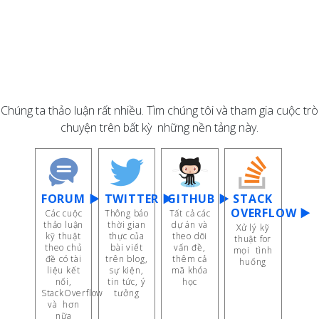
Chúng ta thảo luận rất nhiều. Tìm chúng tôi và tham gia cuộc trò
chuyện trên bất kỳ những nền tảng này.
FORUM ▶
TWITTER ▶
GITHUB ▶
STACK
OVERFLOW ▶
Các cuộc
Thông báo
Tất cả các
thảo luận
thời gian
dự án và
Xử lý kỹ
kỹ thuật
thực của
theo dõi
thuật for
theo chủ
bài viết
vấn đề,
mọi tình
đề có tài
trên blog,
thêm cả
huống
liệu kết
sự kiện,
mã khóa
nối,
tin tức, ý
học
StackOverflow
tưởng
và hơn
nữa