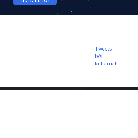
TÌM MEETUP
Tweets
bởi
kubernetesio
© 2026 Tác giả Kubernetes | Tài liệu
phân phối dưới
CC BY 4.0
© 2026 The Linux Foundation ®. Tất
cả các quyền được bảo lưu. The Linux
Foundation đã đăng ký thương hiệu và