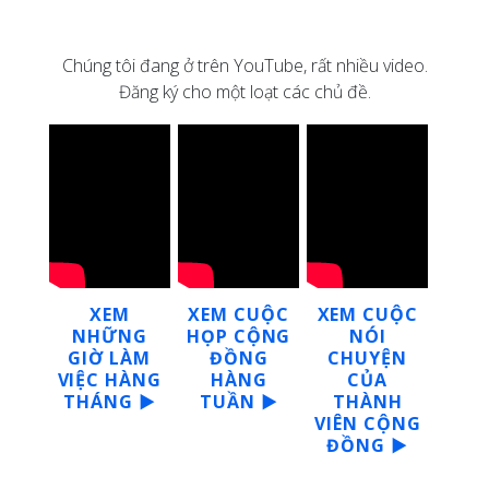
Chúng tôi đang ở trên YouTube, rất nhiều video.
Đăng ký cho một loạt các chủ đề.
XEM
XEM CUỘC
XEM CUỘC
NHỮNG
HỌP CỘNG
NÓI
GIỜ LÀM
ĐỒNG
CHUYỆN
VIỆC HÀNG
HÀNG
CỦA
THÁNG ▶
TUẦN ▶
THÀNH
VIÊN CỘNG
ĐỒNG ▶