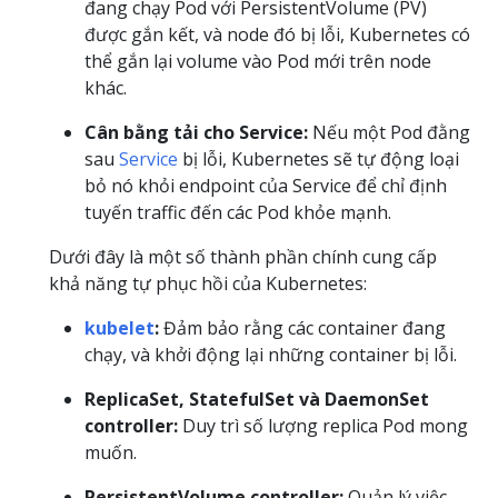
đang chạy Pod với PersistentVolume (PV)
được gắn kết, và node đó bị lỗi, Kubernetes có
thể gắn lại volume vào Pod mới trên node
khác.
Cân bằng tải cho Service:
Nếu một Pod đằng
sau
Service
bị lỗi, Kubernetes sẽ tự động loại
bỏ nó khỏi endpoint của Service để chỉ định
tuyến traffic đến các Pod khỏe mạnh.
Dưới đây là một số thành phần chính cung cấp
khả năng tự phục hồi của Kubernetes:
kubelet
:
Đảm bảo rằng các container đang
chạy, và khởi động lại những container bị lỗi.
ReplicaSet, StatefulSet và DaemonSet
controller:
Duy trì số lượng replica Pod mong
muốn.
PersistentVolume controller:
Quản lý việc