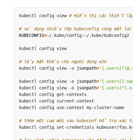
kubectl config view 
# Hiển thị các thiết lập ku
# sử dụng nhiều tệp kubeconfig cùng một lúc v
KUBECONFIG
=
# lấy mật khẩu cho người dùng e2e
kubectl config view -o 
jsonpath
=
'{.users[?(@.nam
kubectl config view -o 
jsonpath
=
'{.users[].name}
kubectl config view -o 
jsonpath
=
'{.users[*].name
kubectl config get-contexts                     
kubectl config current-context                  
kubectl config use-context my-cluster-name      
# thêm một cụm mới vào kubeconf hỗ trợ xác thự
kubectl config set-credentials kubeuser/foo.kube