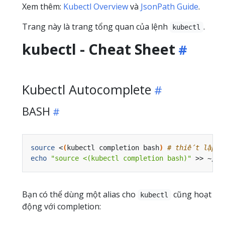
Xem thêm:
Kubectl Overview
và
JsonPath Guide
.
Trang này là trang tổng quan của lệnh
.
kubectl
kubectl - Cheat Sheet
Kubectl Autocomplete
BASH
source
 <
(
kubectl completion bash
)
# thiết lập au
echo
"source <(kubectl completion bash)"
 >> ~/.b
Bạn có thể dùng một alias cho
cũng hoạt
kubectl
động với completion: