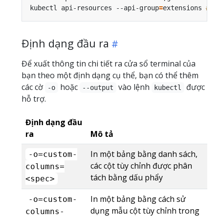
kubectl api-resources --api-group
=
extensions 
# T
Định dạng đầu ra
Để xuất thông tin chi tiết ra cửa sổ terminal của
bạn theo một định dạng cụ thể, bạn có thể thêm
các cờ
hoặc
vào lệnh
được
-o
--output
kubectl
hỗ trợ.
Định dạng đầu
ra
Mô tả
In một bảng bằng danh sách,
-o=custom-
các cột tùy chỉnh được phân
columns=
tách bằng dấu phẩy
<spec>
In một bảng bằng cách sử
-o=custom-
dụng mẫu cột tùy chỉnh trong
columns-