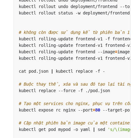
kubectl rollout undo deployment/frontend --to-re
kubectl rollout status -w deployment/frontend   
# không còn được sử dụng kể từ phiên bản 1.11
kubectl rolling-update frontend-v1 -f frontend-v
kubectl rolling-update frontend-v1 frontend-v2 -
kubectl rolling-update frontend --image
=
image:v2
kubectl rolling-update frontend-v1 frontend-v2 -
cat pod.json 
|
 kubectl replace -f -             
# Buộc thay thế, xóa và sau đó tạo lại tài nguy
# Tạo một services cho nginx, phục vụ trên côn
kubectl expose rc nginx --port
=
80
 --target-port
=
# Cập nhật phiên bản image của một container đ
kubectl get pod mypod -o yaml 
|
 sed 
's/\(image: 