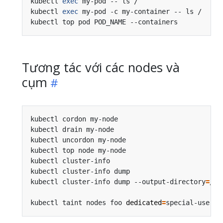
kubectl 
exec
 my-pod -- ls /                     
kubectl 
exec
 my-pod -c my-container -- ls /     
kubectl top pod POD_NAME --containers           
Tương tác với các nodes và
cụm
kubectl cordon my-node                          
kubectl drain my-node                           
kubectl uncordon my-node                        
kubectl top node my-node                        
kubectl cluster-info                            
kubectl cluster-info dump                       
kubectl cluster-info dump --output-directory
=
/pa
kubectl taint nodes foo 
dedicated
=