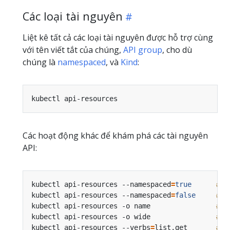
Các loại tài nguyên
Liệt kê tất cả các loại tài nguyên được hỗ trợ cùng
với tên viết tắt của chúng,
API group
, cho dù
chúng là
namespaced
, và
Kind
:
Các hoạt động khác để khám phá các tài nguyên
API:
kubectl api-resources --namespaced
=
true
# T
kubectl api-resources --namespaced
=
false
# T
kubectl api-resources -o name                
# T
kubectl api-resources -o wide                
# T
kubectl api-resources --verbs
=
list,get       
# T