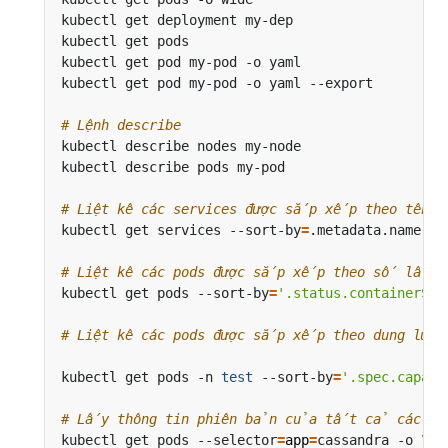
kubectl get deployment my-dep                 
# 
kubectl get pods                              
# 
kubectl get pod my-pod -o yaml                
# 
kubectl get pod my-pod -o yaml --export       
# 
# Lệnh describe
# Liệt kê các services được sắp xếp theo tên
kubectl get services --sort-by
=
# Liệt kê các pods được sắp xếp theo số lần 
kubectl get pods --sort-by
=
'.status.containerSta
# Liệt kê các pods được sắp xếp theo dung lượng
kubectl get pods -n 
test
 --sort-by
=
'.spec.capaci
# Lấy thông tin phiên bản của tất cả các pods
kubectl get pods --selector
=
app
=
cassandra -o 