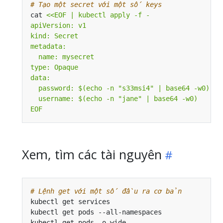
# Tạo một secret với một số keys
cat 
EOF
Xem, tìm các tài nguyên
# Lệnh get với một số đầu ra cơ bản
kubectl get services                          
# 
kubectl get pods --all-namespaces             
# 
kubectl get pods -o wide                      
# 