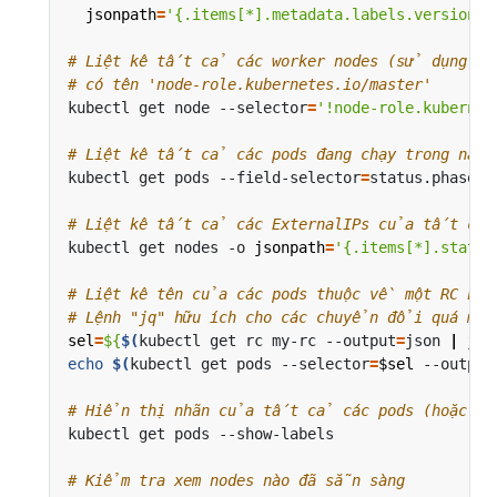
jsonpath
=
'{.items[*].metadata.labels.version}'
# Liệt kê tất cả các worker nodes (sử dụng mộ
# có tên 'node-role.kubernetes.io/master'  
kubectl get node --selector
=
'!node-role.kubernet
# Liệt kê tất cả các pods đang chạy trong name
kubectl get pods --field-selector
=
status.phase
=
# Liệt kê tất cả các ExternalIPs của tất cả 
kubectl get nodes -o 
jsonpath
=
'{.items[*].status
# Liệt kê tên của các pods thuộc về một RC nh
# Lệnh "jq" hữu ích cho các chuyển đổi quá mức 
sel
=
${
$(
kubectl get rc my-rc --output
=
json 
|
 jq 
echo
$(
kubectl get pods --selector
=
$sel
 --output
# Hiển thị nhãn của tất cả các pods (hoặc các
# Kiểm tra xem nodes nào đã sẵn sàng