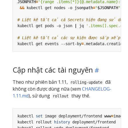
JSONPATH
=
'{range .items[*]}{@.metadata.name}:{ra
&&
 kubectl get nodes -o 
jsonpath
=
"
$JSONPATH
"
|
 
# Liệt kê tất cả cá Secrets hiện đang sử dụng
kubectl get pods -o json 
|
 jq 
'.items[].spec.con
# Liệt kê tất cả các sự kiện được sắp xếp the
kubectl get events --sort-by
=
Cập nhật các tài nguyên
Theo như phiên bản 1.11,
đã
rolling-update
không còn được dùng nữa (xem
CHANGELOG-
1.11.md
), sử dụng
thay thế.
rollout
kubectl 
set
 image deployment/frontend 
www
=
image:
kubectl rollout 
history
 deployment/frontend     
kubectl rollout undo deployment/frontend        