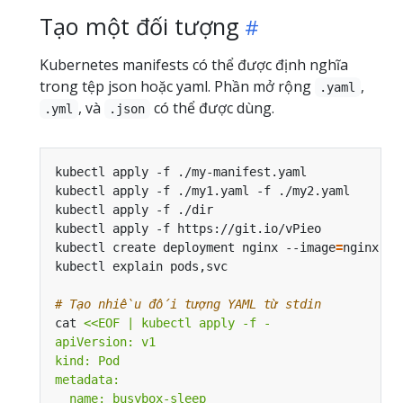
Tạo một đối tượng
Kubernetes manifests có thể được định nghĩa
trong tệp json hoặc yaml. Phần mở rộng
,
.yaml
, và
có thể được dùng.
.yml
.json
kubectl apply -f ./my-manifest.yaml            
#
kubectl apply -f ./my1.yaml -f ./my2.yaml      
#
kubectl apply -f ./dir                         
#
kubectl apply -f https://git.io/vPieo          
#
kubectl create deployment nginx --image
=
nginx  
#
kubectl explain pods,svc                       
#
# Tạo nhiều đối tượng YAML từ stdin
cat 