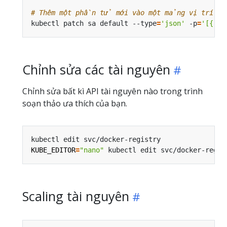
# Thêm một phần tử mới vào một mảng vị trí
kubectl patch sa default --type
=
'json'
 -p
=
'[{"op
Chỉnh sửa các tài nguyên
Chỉnh sửa bất kì API tài nguyên nào trong trình
soạn thảo ưa thích của bạn.
kubectl edit svc/docker-registry                
KUBE_EDITOR
=
"nano"
 kubectl edit svc/docker-regis
Scaling tài nguyên