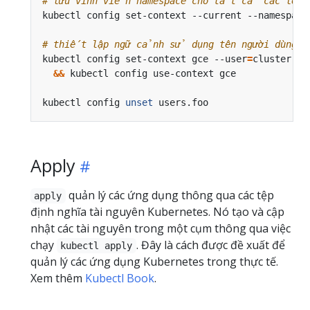
# lưu vĩnh viễn namespace cho tất cả các lệnh
kubectl config set-context --current --namespace
# thiết lập ngữ cảnh sử dụng tên người dùng v
kubectl config set-context gce --user
=
cluster-ad
&&
kubectl config 
unset
 users.foo                  
Apply
quản lý các ứng dụng thông qua các tệp
apply
định nghĩa tài nguyên Kubernetes. Nó tạo và cập
nhật các tài nguyên trong một cụm thông qua việc
chạy
. Đây là cách được đề xuất để
kubectl apply
quản lý các ứng dụng Kubernetes trong thực tế.
Xem thêm
Kubectl Book
.