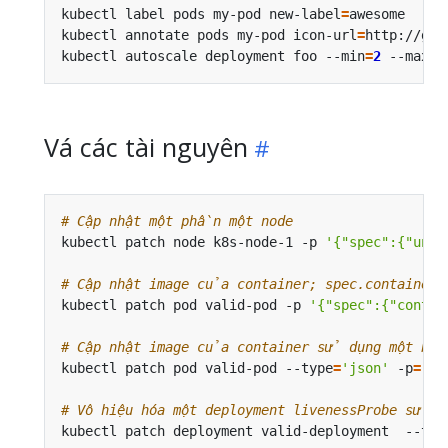
kubectl label pods my-pod new-label
=
awesome     
kubectl annotate pods my-pod icon-url
=
http://goo
kubectl autoscale deployment foo --min
=
2
 --max
=
1
Vá các tài nguyên
# Cập nhật một phần một node
kubectl patch node k8s-node-1 -p 
'{"spec":{"unsc
# Cập nhật image của container; spec.container
kubectl patch pod valid-pod -p 
'{"spec":{"contai
# Cập nhật image của container sử dụng một bả
kubectl patch pod valid-pod --type
=
'json'
 -p
=
'[{
# Vô hiệu hóa một deployment livenessProbe sử 
kubectl patch deployment valid-deployment  --typ