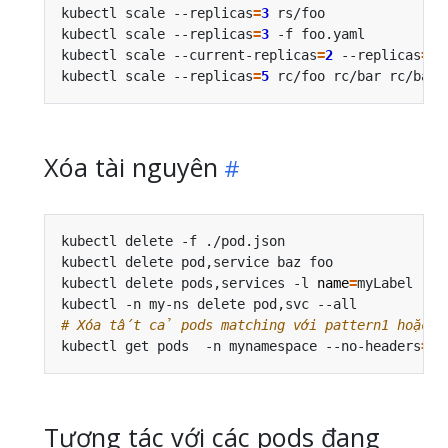
kubectl scale --replicas
=
3
 rs/foo               
kubectl scale --replicas
=
3
 -f foo.yaml          
kubectl scale --current-replicas
=
2
 --replicas
=
3
 
kubectl scale --replicas
=
5
 rc/foo rc/bar rc/baz 
Xóa tài nguyên
kubectl delete -f ./pod.json                    
kubectl delete pod,service baz foo              
kubectl delete pods,services -l 
name
=
myLabel    
kubectl -n my-ns delete pod,svc --all           
# Xóa tất cả pods matching với pattern1 hoặc p
kubectl get pods  -n mynamespace --no-headers
=
tr
Tương tác với các pods đang