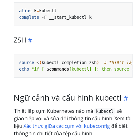
alias
k
=
complete
ZSH
source
 <
(
kubectl completion zsh
)
# thiết lập au
echo
"if [ 
$commands
[kubectl] ]; then source <(k
Ngữ cảnh và cấu hình kubectl
Thiết lập cụm Kubernetes nào mà
sẽ
kubectl
giao tiếp với và sửa đổi thông tin cấu hình. Xem tài
liệu
Xác thực giữa các cụm với kubeconfig
để biết
thông tin chi tiết của tệp cấu hình.