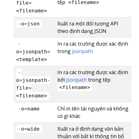
tệp
<filename>
file=
<filename>
Xuất ra một đối tượng API
-o=json
theo định dạng JSON
In ra các trường được xác định
-
trong
jsonpath
o=jsonpath=
<template>
In ra các trường được xác định
-
bởi
jsonpath
trong tệp
o=jsonpath-
<filename>
file=
<filename>
Chỉ in tên tài nguyên và không
-o=name
có gì khác
Xuất ra ở định dạng văn bản
-o=wide
thuần với bất kì thông tin bổ