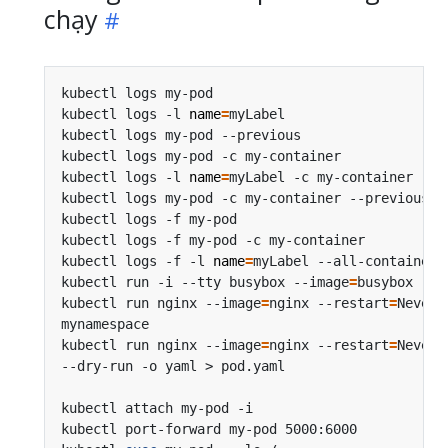
chạy
kubectl logs my-pod                             
kubectl logs -l 
name
=
myLabel                    
kubectl logs my-pod --previous                  
kubectl logs my-pod -c my-container             
kubectl logs -l 
name
=
myLabel -c my-container    
kubectl logs my-pod -c my-container --previous  
kubectl logs -f my-pod                          
kubectl logs -f my-pod -c my-container          
kubectl logs -f -l 
name
=
myLabel --all-containers
kubectl run -i --tty busybox --image
=
busybox -- 
kubectl run nginx --image
=
nginx --restart
=
mynamespace                                     
kubectl run nginx --image
=
nginx --restart
=
Never 
kubectl attach my-pod -i                        
kubectl port-forward my-pod 5000:6000           