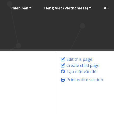
Phiên bản
Tiếng Việt (Vietnamese)
Edit this page
Create child page
Tạo một vấn đề
Print entire section