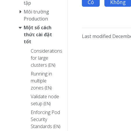
Có
Không
tập
Môi trường
Production
Một số cách
thức cài đặt
Last modified Decembe
tốt
Considerations
for large
clusters
(EN)
Running in
multiple
zones
(EN)
Validate node
setup
(EN)
Enforcing Pod
Security
Standards
(EN)