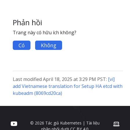
Phản hồi
Trang này có hữu ích không?
Có
Không
Last modified April 18, 2025 at 3:29 PM PST:
[vi]
add Vietnamese translation for Setup HA etcd with
kubeadm (8069cd20ca)
© 2026 Tác giả Kubernetes | Tài liệu
phân phối dưới
CC BY 4.0