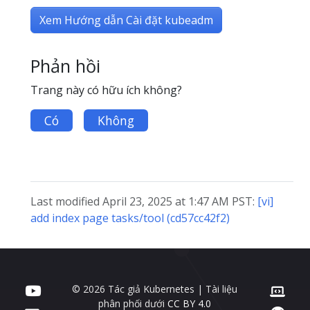
Xem Hướng dẫn Cài đặt kubeadm
Phản hồi
Trang này có hữu ích không?
Có
Không
Last modified April 23, 2025 at 1:47 AM PST:
[vi]
add index page tasks/tool (cd57cc42f2)
© 2026 Tác giả Kubernetes | Tài liệu
phân phối dưới
CC BY 4.0