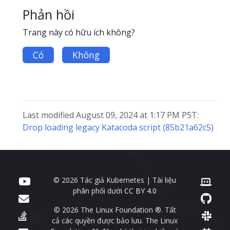
Phản hồi
Trang này có hữu ích không?
Có
Không
Last modified August 09, 2024 at 1:17 PM PST:
Drop loading legacy Katacoda script (85b21a62c5)
© 2026 Tác giả Kubernetes | Tài liệu
phân phối dưới
CC BY 4.0
© 2026 The Linux Foundation ®. Tất
cả các quyền được bảo lưu. The Linux