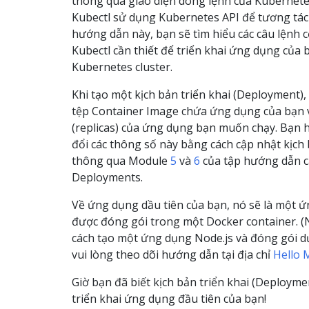
thông qua giao diện dòng lệnh của Kubernete
Kubectl sử dụng Kubernetes API để tương tác v
hướng dẫn này, bạn sẽ tìm hiểu các câu lệnh 
Kubectl cần thiết để triển khai ứng dụng của 
Kubernetes cluster.
Khi tạo một kịch bản triển khai (Deployment),
tệp Container Image chứa ứng dụng của bạn 
(replicas) của ứng dụng bạn muốn chạy. Bạn 
đổi các thông số này bằng cách cập nhật kịch 
thông qua Module
5
và
6
của tập hướng dẫn c
Deployments.
Về ứng dụng dầu tiên của bạn, nó sẽ là một 
được đóng gói trong một Docker container. (
cách tạo một ứng dụng Node.js và đóng gói d
vui lòng theo dõi hướng dẫn tại địa chỉ
Hello 
Giờ bạn đã biết kịch bản triển khai (Deploymen
triển khai ứng dụng đầu tiên của bạn!