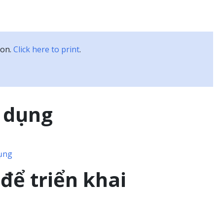
Tài liệu
Các đối tác
Community
ion.
Click here to print
.
 dụng
dụng
 để triển khai