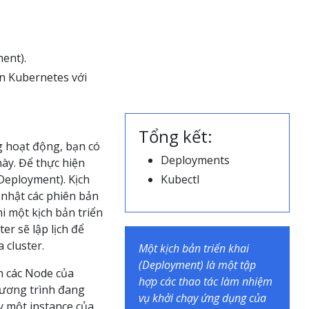
ent).
ên Kubernetes với
Tổng kết:
g hoạt động, bạn có
Deployments
này. Để thực hiện
(Deployment). Kịch
Kubectl
 nhật các phiên bản
i một kịch bản triển
r sẽ lập lịch để
 cluster.
Một kịch bản triển khai
(Deployment) là một tập
n các Node của
hợp các thao tác làm nhiệm
chương trình đang
vụ khởi chạy ứng dụng của
y một instance của