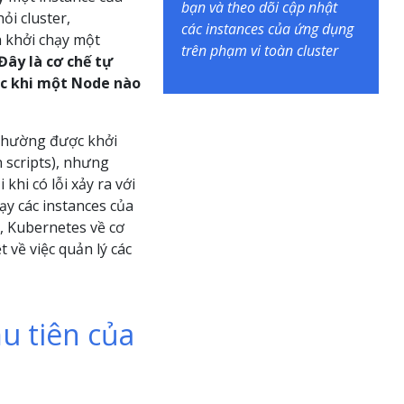
bạn và theo dõi cập nhật
ỏi cluster,
các instances của ứng dụng
h khởi chạy một
trên phạm vi toàn cluster
Đây là cơ chế tự
oặc khi một Node nào
 thường được khởi
n scripts), nhưng
khi có lỗi xảy ra với
ạy các instances của
, Kubernetes về cơ
 về việc quản lý các
u tiên của