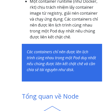
Một container runtime (như Docker,
rkt) chịu trách nhiệm lấy container
image từ registry, giải nén container
và chạy ứng dụng. Các containers chỉ
nên được lên lịch trình cùng nhau
trong một Pod duy nhất nếu chúng
được liên kết chặt chẽ.
Các containers chỉ nên được lên lịch
trình cùng nhau trong một Pod duy nhất
nếu chúng được liên kết chặt chẽ và cần
chia sẻ tài nguyên như disk.
Tổng quan về Node