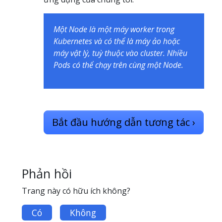
Một Node là một máy worker trong
Kubernetes và có thể là máy ảo hoặc
máy vật lý, tuỳ thuộc vào cluster. Nhiều
Pods có thể chạy trên cùng một Node.
Bắt đầu hướng dẫn tương tác
›
Phản hồi
Trang này có hữu ích không?
Có
Không