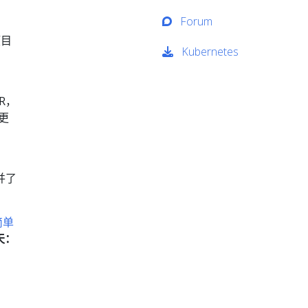
Forum
项目
Kubernetes
R，
的更
并了
简单
天：