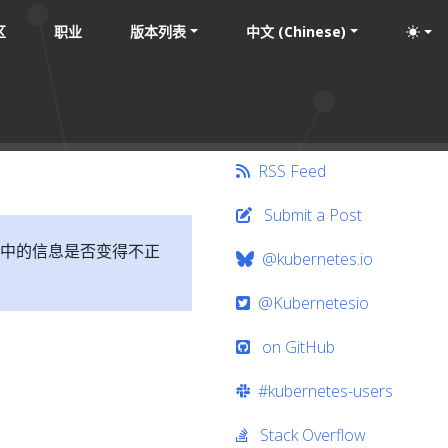
区
职业
版本列表
中文 (Chinese)
RSS Feed
Submit a Post
中的信息是否变得不正
@kubernetes.io
@Kubernetesio
on GitHub
#kubernetes-users
Stack Overflow