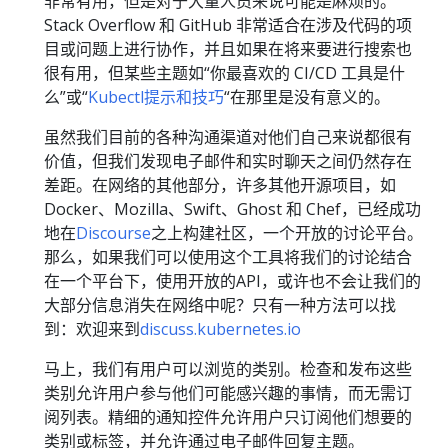
非常有用，但是对于大量人员来说可能是麻烦的。
Stack Overflow 和 GitHub 非常适合在涉及代码的项
目或问题上进行协作，并且如果在将来要进行搜索也
很有用，但某些主题如“你最喜欢的 CI/CD 工具是什
么”或“
Kubectl提示和技巧
“在那里是没有意义的。
虽然我们目前的各种沟通渠道对他们自己来说都很有
价值，但我们发现电子邮件和实时聊天之间仍然存在
差距。在网络的其他部分，许多其他开源项目，如
Docker、Mozilla、Swift、Ghost 和 Chef，已经成功
地在
Discourse
之上构建社区，一个开放的讨论平台。
那么，如果我们可以使用这个工具将我们的讨论结合
在一个平台下，使用开放的API，或许也不会让我们的
大部分信息消失在网络中呢？只有一种方法可以找
到：欢迎来到
discuss.kubernetes.io
马上，我们有用户可以浏览的类别。检查和发布这些
类别允许用户参与他们可能感兴趣的事情，而无需订
阅列表。精细的通知控件允许用户只订阅他们想要的
类别或标签，并允许通过电子邮件回复主题。