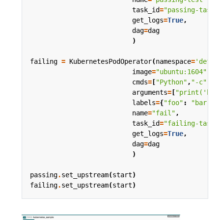
task_id
=
"passing-task"
get_logs
=
True
,
dag
=
dag
)
failing
=
KubernetesPodOperator
(
namespace
=
'defau
image
=
"ubuntu:1604"
,
cmds
=
[
"Python"
,
"-c"
],
arguments
=
[
"print('hel
labels
=
{
"foo"
:
"bar"
},
name
=
"fail"
,
task_id
=
"failing-task"
get_logs
=
True
,
dag
=
dag
)
passing
.
set_upstream
(
start
)
failing
.
set_upstream
(
start
)