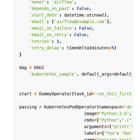
'owner'
:
'airflow'
,
'depends_on_past'
:
False
,
'start_date'
:
datetime
.
utcnow
(),
'email'
:
[
'airflow@example.com'
],
'email_on_failure'
:
False
,
'email_on_retry'
:
False
,
'retries'
:
1
,
'retry_delay'
:
timedelta
(
minutes
=
5
)
}
dag
=
DAG
(
'kubernetes_sample'
,
default_args
=
default_ar
start
=
DummyOperator
(
task_id
=
'run_this_first'
,
passing
=
KubernetesPodOperator
(
namespace
=
'defau
image
=
"Python:3.6"
,
cmds
=
[
"Python"
,
"-c"
],
arguments
=
[
"print('hel
labels
=
{
"foo"
:
"bar"
},
name
=
"passing-test"
,