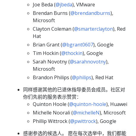
Joe Beda (
@jbeda
), VMware
Brendan Burns (
@brendandburns
),
Microsoft
Clayton Coleman (
@smarterclayton
), Red
Hat
Brian Grant (
@bgrant0607
), Google
Tim Hockin (
@thockin
), Google
Sarah Novotny (
@sarahnovotny
),
Microsoft
Brandon Philips (
@philips
), Red Hat
同样感谢其他的已退休指导委员会成员。社区对
你们先前的服务表示赞赏：
Quinton Hoole (
@quinton-hoole
), Huawei
Michelle Noorali (
@michelleN
), Microsoft
Phillip Wittrock (
@pwittrock
), Google
感谢参选的候选人。 愿在每次选举中，我们都能