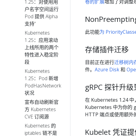
卷的扩展
增加了对调整
1.25：对使用用
户名字空间运行
Pod 提供 Alpha
NonPreemptin
支持”
此功能
为 PriorityC
Kubernetes
1.25：应用滚动
上线所用的两个
存储插件迁移
特性进入稳定阶
段
目前正在进行
迁移树内
件。
Azure Disk
和
Ope
Kubernetes
1.25：Pod 新增
gRPC 探针升级到
PodHasNetwork
状况
在 Kubernetes 1.24 
宣布自动刷新官
Kubernetes 中为你
方 Kubernetes
HTTP 端点或使用额
CVE 订阅源
Kubernetes 的
Kubelet 凭证
iptables 链不是