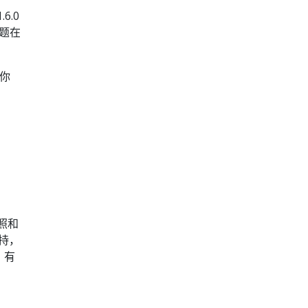
6.0
问题在
 你
快照和
支持，
。 有