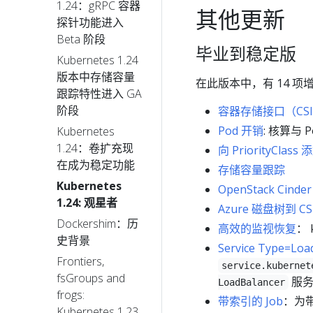
1.24：gRPC 容器
其他更新
探针功能进入
Beta 阶段
毕业到稳定版
Kubernetes 1.24
版本中存储容量
在此版本中，有 14 
跟踪特性进入 GA
阶段
容器存储接口（CS
Pod 开销
: 核算与
Kubernetes
1.24：卷扩充现
向 PriorityCla
在成为稳定功能
存储容量跟踪
Kubernetes
OpenStack Cind
1.24: 观星者
Azure 磁盘树到 
Dockershim：历
高效的监视恢复
： 
史背景
Service Type=Lo
Frontiers,
service.kubernet
fsGroups and
服务
LoadBalancer
frogs:
带索引的 Job
：为带
Kubernetes 1.23