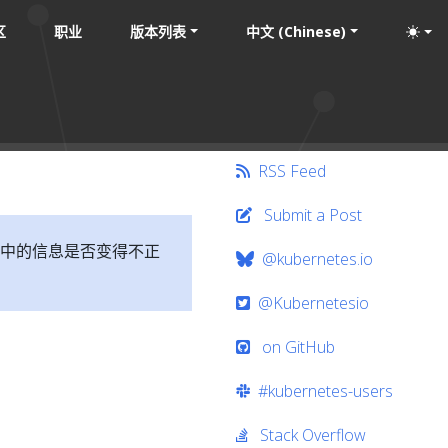
区
职业
版本列表
中文 (Chinese)
RSS Feed
Submit a Post
中的信息是否变得不正
@kubernetes.io
@Kubernetesio
on GitHub
#kubernetes-users
Stack Overflow