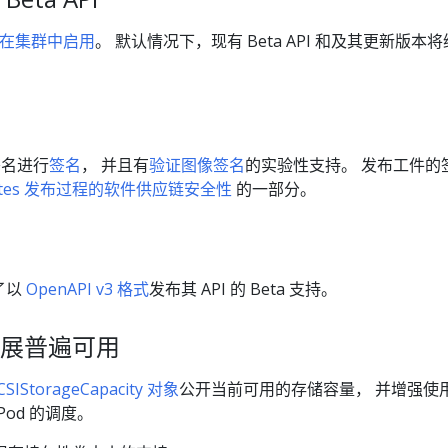
不会在集群中启用
。 默认情况下，现有 Beta API 和及其更新版本
名进行
签名
， 并且有
验证图像签名
的实验性支持。 发布工件的
netes 发布过程的软件供应链安全性
的一部分。
供了以
OpenAPI v3 格式
发布其 API 的 Beta 支持。
展普遍可用
CSIStorageCapacity 对象
公开当前可用的存储容量， 并增强使
Pod 的调度。