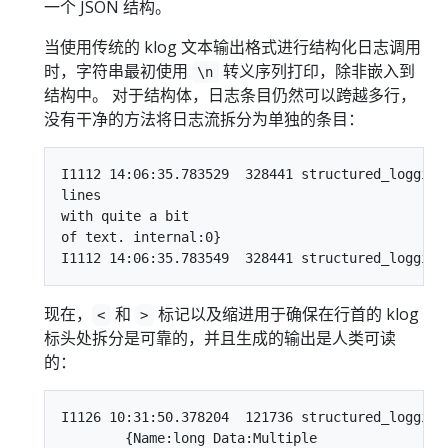
一个 JSON 结构。
当使用传统的 klog 文本输出格式进行结构化日志调用
时，字符串最初使用
转义序列打印，除非嵌入到
\n
结构中。 对于结构体，日志条目仍然可以跨越多行，
没有干净的方法将日志流拆分为单独的条目：
I1112 14:06:35.783529  328441 structured_logging
lines

with quite a bit

of text. internal:0}

现在，
和
标记以及缩进用于确保在行首的 klog
<
>
标头处拆分是可靠的，并且生成的输出是人类可读
的：
I1126 10:31:50.378204  121736 structured_logging
	{Name:long Data:Multiple
