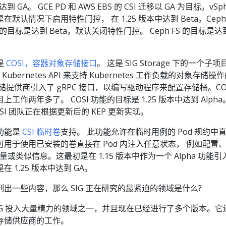
到 GA。 GCE PD 和 AWS EBS 的 CSI 迁移以 GA 为目标。vSph
是在默认情况下启用特性门控， 在 1.25 版本中达到 Beta。Ceph
orx 的目标是达到 Beta，默认关闭特性门控。 Ceph FS 的目标是达
是
COSI，容器对象存储接口
。 这是 SIG Storage 下的一个子项
Kubernetes API 来支持 Kubernetes 工作负载的对象存储操
储提供商引入了 gRPC 接口，以编写驱动程序来配置存储桶。CO
工作两年多了。 COSI 功能的目标是 1.25 版本中达到 Alpha
OSI 团队正在根据更新后的 KEP 更新实现。
功能是
CSI 临时卷
支持。 此功能允许在临时用例的 Pod 规约中
它们可用于使用已安装的卷直接在 Pod 内注入任意状态， 例如配置
变量或类似信息。这最初是在 1.15 版本中作为一个 Alpha 功能引
 1.25 版本中达到 GA。
出一些内容，那么 SIG 正在研究的最紧迫的领域是什么?
 SIG 投入大量精力的领域之一，并且现在已经进行了多个版本。它
存储供应商的工作。