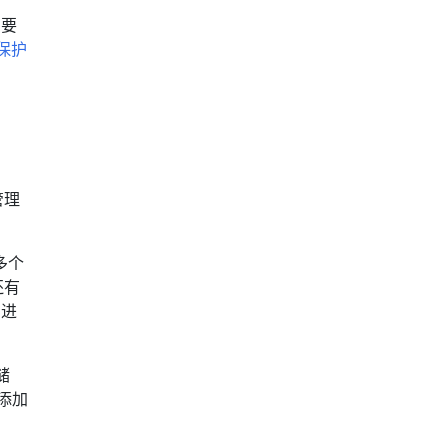
需要
据保护
管理
多个
 还有
间进
储
身添加