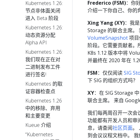
Frederico (FSM)
：你好
Kubernetes 1.26:
介绍一下你自己、你的角色以
节点非体面关闭
进入 Beta 阶段
Xing Yang (XY)
：我是
Kubernetes 1.26:
Storage 的联合主席。 
动态资源分配
VolumeSnapshot
项目做
Alpha API
阶段。它需要贡献者。所
Kubernetes 1.26:
K8s 1.12 版本中将 Vol
我们现在正在对
并最终在 2020 年在 1.
二进制发布工件
FSM
：仅仅阅读
SIG S
进行签名!
下 SIG 的组织方式吗？
Kubernetes 的取
证容器检查点
XY
：在 SIG Storag
联合主席。 来自 Google 的
Kubernetes 1.26
中的移除、弃用
我们每两周召开一次会
和主要变更
功能都有开发人员和审阅
Kueue 介绍
息，请查阅
社区页面
。
“Kubernetes
到会议议程文档中。 