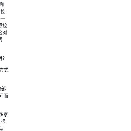
义和
在控
是一
快照控
这对
责
用？
作方式
他部
间而
 多家
了很
与