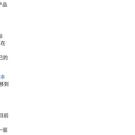
产品
标
现在
自己的
版本
迁移到
 目前
一驱