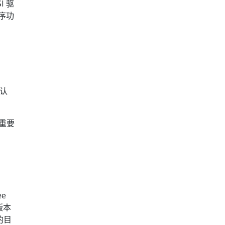
 驱
序功
否认
重要
e
 版本
的目