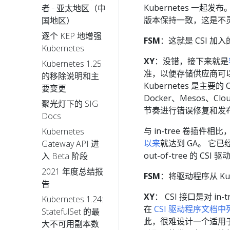
Kubernetes 一
者 - 亚太地区（中
版本保持一致，这是不
国地区）
逐个 KEP 地增强
FSM
：这就是 CSI 加
Kubernetes
XY
：没错，接下来就是
Kubernetes 1.25
准，以便存储供应商可
的移除说明和主
Kubernetes 是主要
要变更
Docker、Mesos、Cl
聚光灯下的 SIG
节奏进行错误修复和发
Docs
与 in-tree 卷插件相比
Kubernetes
以来
就达到 GA。 它已经
Gateway API 进
out-of-tree 的 C
入 Beta 阶段
2021 年度总结报
FSM
：将驱动程序从 Kub
告
XY
： CSI 接口是对 
Kubernetes 1.24:
在
CSI 驱动程序文档中列
StatefulSet 的最
此，很难设计一个适用于所
大不可用副本数