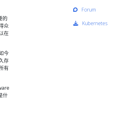
Forum
要的
Kubernetes
得众
以在
如今
持久存
所有
are
是什