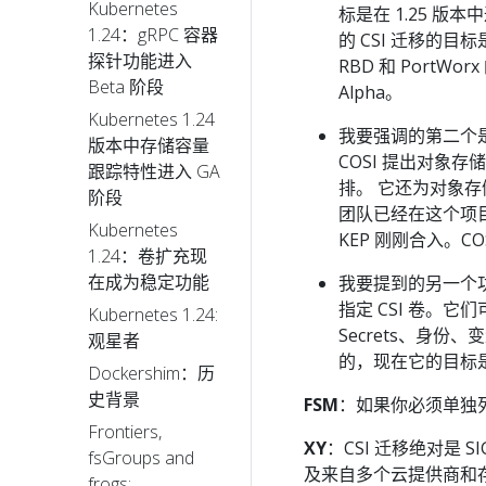
Kubernetes
标是在 1.25 版本中达
1.24：gRPC 容器
的 CSI 迁移的目标
探针功能进入
RBD 和 PortW
Beta 阶段
Alpha。
Kubernetes 1.24
我要强调的第二个
版本中存储容量
COSI 提出对象存储 
跟踪特性进入 GA
排。 它还为对象存
阶段
团队已经在这个项目上
Kubernetes
KEP 刚刚合入。C
1.24：卷扩充现
在成为稳定功能
我要提到的另一个
指定 CSI 卷。
Kubernetes 1.24:
Secrets、身份、
观星者
的，现在它的目标是在
Dockershim：历
史背景
FSM
：如果你必须单独列
Frontiers,
XY
：CSI 迁移绝对是
fsGroups and
及来自多个云提供商和
frogs: