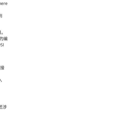
ere
到
目。
作的编
SI
。
直接
、
入
还涉