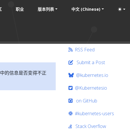
区
职业
版本列表
中文 (Chinese)
RSS Feed
Submit a Post
中的信息是否变得不正
@kubernetes.io
@Kubernetesio
on GitHub
#kubernetes-users
Stack Overflow