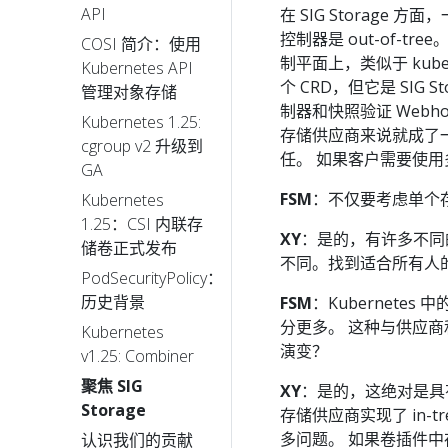
API
在 SIG Storage 
控制器是 out-of-t
COSI 简介：使用
制平面上，类似于 kube-co
Kubernetes API
个 CRD，但它是 SIG 
管理对象存储
制器和快照验证 Web
Kubernetes 1.25:
存储供应商来说就成了
cgroup v2 升级到
任。 如果客户需要使用
GA
FSM
：不仅要考虑单个存
Kubernetes
1.25：CSI 内联存
XY
：是的，有许多不同的
储卷正式发布
不同。找到适合所有人
PodSecurityPolicy：
历史背景
FSM
：Kubernetes
分更多。 这种与供应
Kubernetes
演变？
v1.25: Combiner
聚焦 SIG
XY
：是的，这绝对是具有挑战
Storage
存储供应商实现了 in-t
多问题。 如果卷插件中存
认识我们的贡献