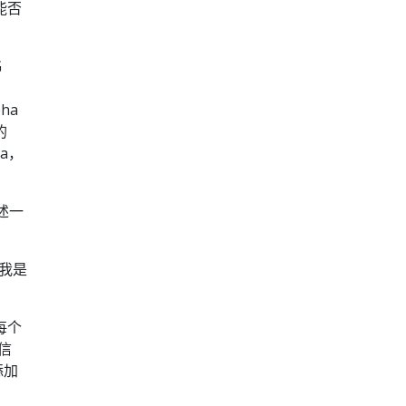
能否
G
ha
的
ta，
描述一
和我是
。
每个
信
添加