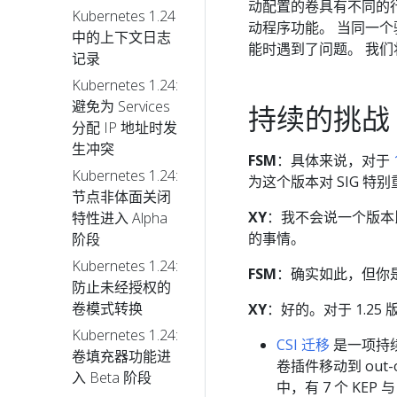
动配置的卷具有不同的行
Kubernetes 1.24
动程序功能。 当同一个
中的上下文日志
能时遇到了问题。 我
记录
Kubernetes 1.24:
避免为 Services
持续的挑战
分配 IP 地址时发
生冲突
FSM
：具体来说，对于
Kubernetes 1.24:
为这个版本对 SIG 特
节点非体面关闭
XY
：我不会说一个版本
特性进入 Alpha
的事情。
阶段
Kubernetes 1.24:
FSM
：确实如此，但你是
防止未经授权的
卷模式转换
XY
：好的。对于 1.2
Kubernetes 1.24:
CSI 迁移
是一项持续的
卷填充器功能进
卷插件移动到 out-o
入 Beta 阶段
中，有 7 个 KEP