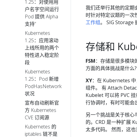
1.25：对使用用
我们还举行其他的定期会议，
户名字空间运行
时针对特定议题的一次性会议。
Pod 提供 Alpha
工作组
。 SIG Sto
支持”
Kubernetes
1.25：应用滚动
存储和 Kube
上线所用的两个
特性进入稳定阶
FSM
：存储是很多模块的基础
段
方面的具体挑战是什么?
Kubernetes
1.25：Pod 新增
XY
：在 Kubernet
PodHasNetwork
组件。 有 Attach Detac
状况
Kubelet 可以将 P
行协调时，有时可能会
宣布自动刷新官
方 Kubernetes
另一个挑战是关于核心
CVE 订阅源
的。CRD 是一种扩展 Ku
Kubernetes 的
太多代码。 然而，这也意
iptables 链不是