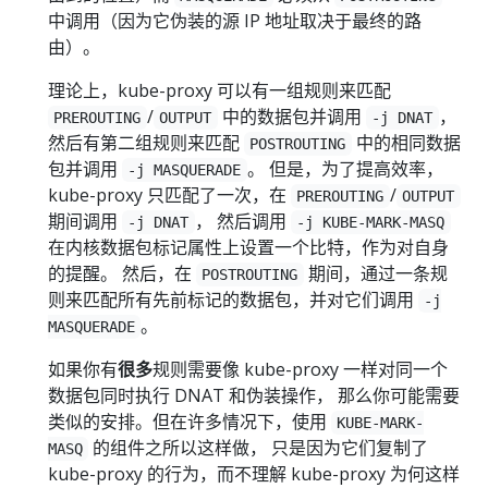
中调用（因为它伪装的源 IP 地址取决于最终的路
由）。
理论上，kube-proxy 可以有一组规则来匹配
/
中的数据包并调用
，
PREROUTING
OUTPUT
-j DNAT
然后有第二组规则来匹配
中的相同数据
POSTROUTING
包并调用
。 但是，为了提高效率，
-j MASQUERADE
kube-proxy 只匹配了一次，在
/
PREROUTING
OUTPUT
期间调用
， 然后调用
-j DNAT
-j KUBE-MARK-MASQ
在内核数据包标记属性上设置一个比特，作为对自身
的提醒。 然后，在
期间，通过一条规
POSTROUTING
则来匹配所有先前标记的数据包，并对它们调用
-j
。
MASQUERADE
如果你有
很多
规则需要像 kube-proxy 一样对同一个
数据包同时执行 DNAT 和伪装操作， 那么你可能需要
类似的安排。但在许多情况下，使用
KUBE-MARK-
的组件之所以这样做， 只是因为它们复制了
MASQ
kube-proxy 的行为，而不理解 kube-proxy 为何这样