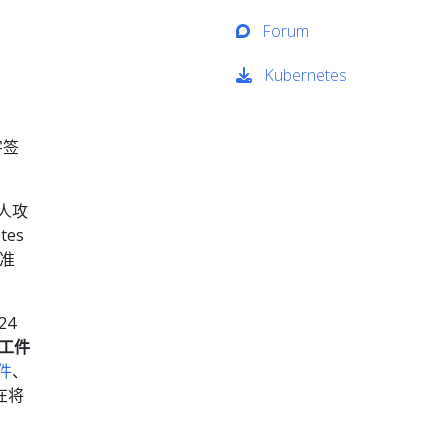
Forum
Kubernetes
字签
人攻
es
准
24
工件
件
、
在将