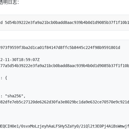
透明日志：
973f9559f3ba2d1ca01f84147d8ffc5b8445c224f98b9591801d

2-11-30T18:59:07Z

77a5d54b39222e3fa9a21bcb0badd8aac939b4b0d1d9085b37f1f10b
: {

: "sha256",

82dfe7eb5c27120de6262d30fa3e8029bc1da9e632ce70570e9c921d
EQCIH0e1/0svxMoLzjeyhAaLFSHy5ZaYy0/2iQl2t3E0Pj4AiBsWmwjf