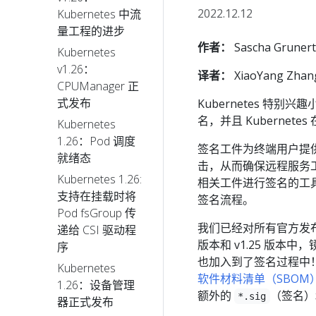
2022.12.12
Kubernetes 中流
量工程的进步
作者：
Sascha Grunert
Kubernetes
v1.26：
译者：
XiaoYang Zhan
CPUManager 正
式发布
Kubernetes 特别
名，并且 Kubernet
Kubernetes
1.26：Pod 调度
签名工件为终端用户提
就绪态
击，从而确保远程服务工件
Kubernetes 1.26:
相关工件进行签名的工
支持在挂载时将
签名流程。
Pod fsGroup 传
我们已经对所有官方发布的容器
递给 CSI 驱动程
版本和 v1.25 版本中，
序
也加入到了签名过程中
Kubernetes
软件材料清单（SBOM
1.26：设备管理
额外的
（签名
*.sig
器正式发布