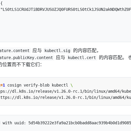
{

 "LS0tLS1CRUdJTiBDRVJUSUZJQ0FURS0tLS0tCk1JSUN2akNDQWthZ0
应与
的内容匹配，
ature.content
kubectl.sig
应与
的内容匹配。 
ature.publicKey.content
kubectl.cert
的位置而不下载它们：
L
=
1
 cosign verify-blob kubectl 
tps://dl.k8s.io/release/v1.26.0-rc.1/bin/linux/amd64/kub
 with uuid: 5d54b39222e3fa9a21bcb0badd8aac939b4b0d1d9085