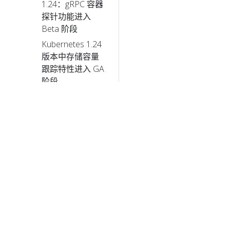
1.24：gRPC 容器
探针功能进入
Beta 阶段
Kubernetes 1.24
版本中存储容量
跟踪特性进入 GA
阶段
Kubernetes
1.24：卷扩充现
在成为稳定功能
Kubernetes 1.24:
观星者
Dockershim：历
史背景
Frontiers,
fsGroups and
© 2026 
frogs:
Kubernetes 1.23