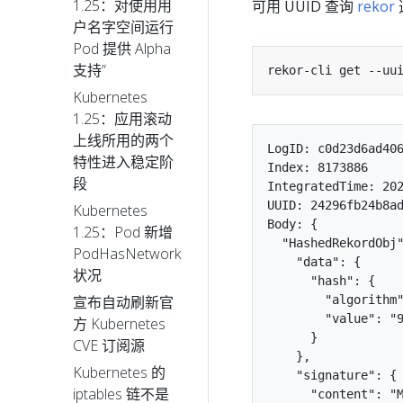
1.25：对使用用
可用 UUID 查询
rekor
户名字空间运行
Pod 提供 Alpha
支持”
Kubernetes
1.25：应用滚动
上线所用的两个
LogID: c0d23d6ad406
特性进入稳定阶
Index: 8173886

段
IntegratedTime: 202
UUID: 24296fb24b8ad
Kubernetes
Body: {

1.25：Pod 新增
  "HashedRekordObj"
PodHasNetwork
    "data": {

状况
      "hash": {

        "algorithm"
宣布自动刷新官
        "value": "9
方 Kubernetes
      }

CVE 订阅源
    },

Kubernetes 的
    "signature": {

iptables 链不是
      "content": "M