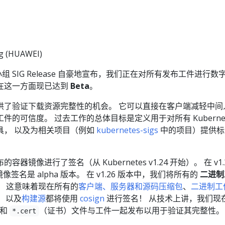
g (HUAWEI)
兴趣小组 SIG Release 自豪地宣布，我们正在对所有发布工件进行数
es 在这一方面现已达到
Beta
。
供了验证下载资源完整性的机会。 它可以直接在客户端减轻中间
的可信度。 过去工作的总体目标是定义用于对所有 Kubernet
具， 以及为相关项目（例如
kubernetes-sigs
中的项目）提供标
镜像进行了签名（从 Kubernetes v1.24 开始）。 在 v1.
镜像签名是 alpha 版本。 在 v1.26 版本中，我们将所有的
二进制
！ 这意味着现在所有的
客户端、服务器和源码压缩包
、
二进制工
）
以及
构建源
都将使用
cosign
进行签名！ 从技术上讲，我们现
）和
（证书）文件与工件一起发布以用于验证其完整性。
*.cert