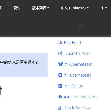
区
职业
版本列表
中文 (Chinese)
RSS Feed
Submit a Post
中的信息是否变得不正
@kubernetes.io
@Kubernetesio
on GitHub
对
#kubernetes-users
Stack Overflow