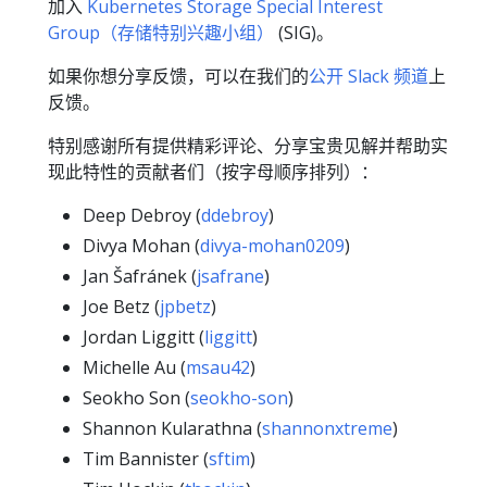
加入
Kubernetes Storage Special Interest
Group（存储特别兴趣小组）
(SIG)。
如果你想分享反馈，可以在我们的
公开 Slack 频道
上
反馈。
特别感谢所有提供精彩评论、分享宝贵见解并帮助实
现此特性的贡献者们（按字母顺序排列）：
Deep Debroy (
ddebroy
)
Divya Mohan (
divya-mohan0209
)
Jan Šafránek (
jsafrane
)
Joe Betz (
jpbetz
)
Jordan Liggitt (
liggitt
)
Michelle Au (
msau42
)
Seokho Son (
seokho-son
)
Shannon Kularathna (
shannonxtreme
)
Tim Bannister (
sftim
)