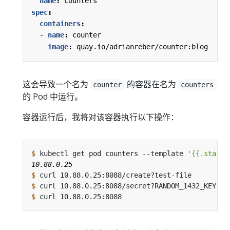
name
:
counters
spec
:
containers
:
- 
name
:
counter
image
:
quay.io/adrianreber/counter:blog
这会导致一个名为
的容器在名为
counter
counters
的 Pod 中运行。
容器运行后，我将对该容器执行以下操作：
$
 kubectl get pod counters --template 
'{{.status
$
$
$