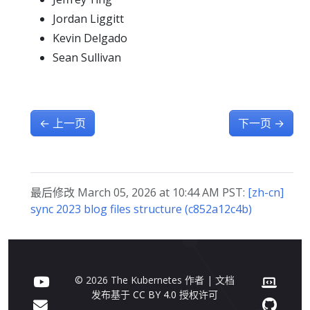
Jordan Liggitt
Kevin Delgado
Sean Sullivan
←
上一页
下一页
→
最后修改 March 05, 2026 at 10:44 AM PST:
[zh-cn]
sync 2023 blog files structure (c852a12c4b)
© 2026 The Kubernetes 作者 | 文档
发布基于
CC BY 4.0
授权许可