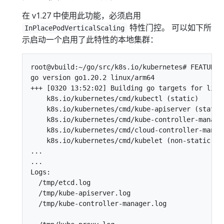
在 v1.27 中使用此功能，必须启用
特性门控。 可以如下所
InPlacePodVerticalScaling
示启动一个启用了此特性的本地集群：
root@vbuild:~/go/src/k8s.io/kubernetes# FEATURE_
go version go1.20.2 linux/arm64

+++ [0320 13:52:02] Building go targets for linux
    k8s.io/kubernetes/cmd/kubectl (static)

    k8s.io/kubernetes/cmd/kube-apiserver (static)
    k8s.io/kubernetes/cmd/kube-controller-manager
    k8s.io/kubernetes/cmd/cloud-controller-manage
    k8s.io/kubernetes/cmd/kubelet (non-static)

...

...

Logs:

  /tmp/etcd.log

  /tmp/kube-apiserver.log

  /tmp/kube-controller-manager.log
