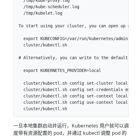
  /tmp/kube-proxy.log

  /tmp/kube-scheduler.log

  /tmp/kubelet.log

To start using your cluster, you can open up anot
  export KUBECONFIG=/var/run/kubernetes/admin.kub
  cluster/kubectl.sh

# Alternatively, you can write to the default kub
  export KUBERNETES_PROVIDER=local

  cluster/kubectl.sh config set-cluster local --
  cluster/kubectl.sh config set-credentials myse
  cluster/kubectl.sh config set-context local --c
  cluster/kubectl.sh config use-context local

一旦本地集群启动并运行，Kubernetes 用户就可以调
度带有资源配置的 pod，并通过 kubectl 调整 pod 的