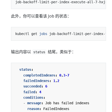
此外，你可以查看该 Job 的状态：
kubectl get 
jobs
输出内容以
结尾，类似于：
status
status
:
completedIndexes
:
0
,
3-7
failedIndexes
:
1
,
2
succeeded
:
6
failed
:
4
conditions
:
- 
message
:
Job has failed indexes
reason
:
FailedIndexes