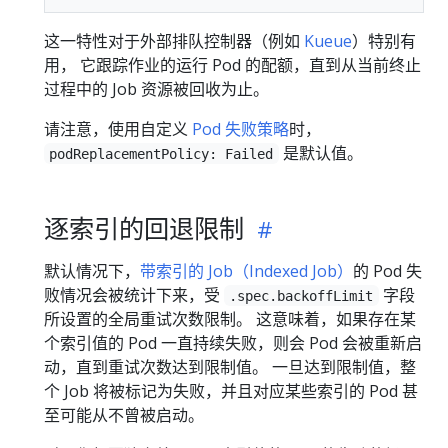
这一特性对于外部排队控制器（例如
Kueue
）特别有
用， 它跟踪作业的运行 Pod 的配额，直到从当前终止
过程中的 Job 资源被回收为止。
请注意，使用自定义
Pod 失败策略
时，
是默认值。
podReplacementPolicy: Failed
逐索引的回退限制
默认情况下，
带索引的 Job（Indexed Job）
的 Pod 失
败情况会被统计下来，受
字段
.spec.backoffLimit
所设置的全局重试次数限制。 这意味着，如果存在某
个索引值的 Pod 一直持续失败，则会 Pod 会被重新启
动，直到重试次数达到限制值。 一旦达到限制值，整
个 Job 将被标记为失败，并且对应某些索引的 Pod 甚
至可能从不曾被启动。