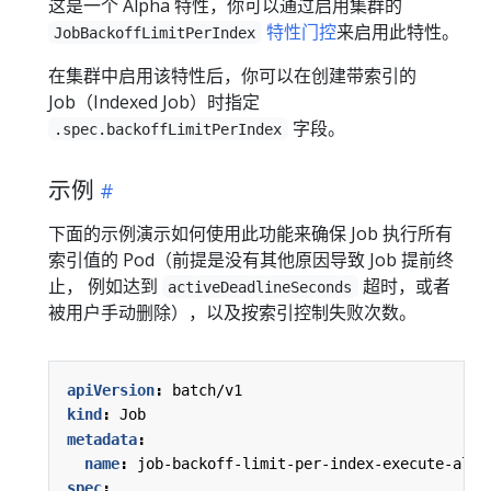
这是一个 Alpha 特性，你可以通过启用集群的
特性门控
来启用此特性。
JobBackoffLimitPerIndex
在集群中启用该特性后，你可以在创建带索引的
Job（Indexed Job）时指定
字段。
.spec.backoffLimitPerIndex
示例
下面的示例演示如何使用此功能来确保 Job 执行所有
索引值的 Pod（前提是没有其他原因导致 Job 提前终
止， 例如达到
超时，或者
activeDeadlineSeconds
被用户手动删除），以及按索引控制失败次数。
apiVersion
:
batch/v1
kind
:
Job
metadata
:
name
:
job-backoff-limit-per-index-execute-all
spec
: