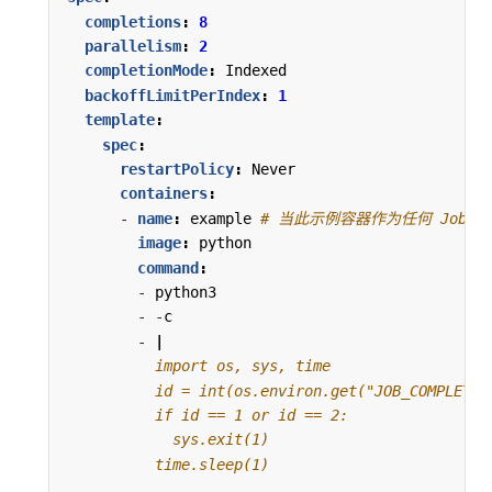
completions
:
8
parallelism
:
2
completionMode
:
Indexed
backoffLimitPerIndex
:
1
template
:
spec
:
restartPolicy
:
Never
containers
:
- 
name
:
example
# 当此示例容器作为任何 Job
image
:
python
command
:
- 
python3
- -
c
- 
|
          time.sleep(1)