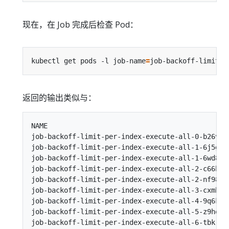
现在，在 Job 完成后检查 Pod：
kubectl get pods -l job-name
=
返回的输出类似与：
NAME                                            
job-backoff-limit-per-index-execute-all-0-b26vc 
job-backoff-limit-per-index-execute-all-1-6j5gd 
job-backoff-limit-per-index-execute-all-1-6wd82 
job-backoff-limit-per-index-execute-all-2-c66hg 
job-backoff-limit-per-index-execute-all-2-nf982 
job-backoff-limit-per-index-execute-all-3-cxmhf 
job-backoff-limit-per-index-execute-all-4-9q6kq 
job-backoff-limit-per-index-execute-all-5-z9hqf 
job-backoff-limit-per-index-execute-all-6-tbkr8 