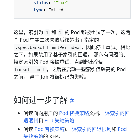
status
:
"True"
type
:
Failed
这里，索引为
和
的 Pod 都被重试了一次。这两
1
2
个 Pod 在第二次失败后都超出了指定的
，因此停止重试。相比
.spec.backoffLimitPerIndex
之下，如果禁用了基于索引的回退， 那么有问题的、
特定索引的 Pod 将被重试，直到超出全局
，之后在启动一些索引值较高的 Pod
backoffLimit
之前， 整个 Job 将被标记为失败。
如何进一步了解
阅读面向用户的
Pod 替换策略
文档、
逐索引的回
退限制
和
Pod 失效策略
阅读
Pod 替换策略
)、
逐索引的回退限制
和
Pod
失效策略
的 KEP。