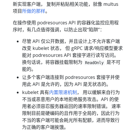
新实现客户端， 复制并粘贴相关功能，就像 multus
项目
所做的那样
。
在操作使用 podresources API 的容器化监控应用程
序时，有几点值得强调，以防止出现“陷阱”：
尽管 API 仅公开数据，并且设计上不允许客户端
改变 kubelet 状态， 但 gRPC 请求/响应模型要求
能对 podresources API 套接字进行读写访问。
换句话说，将容器挂载限制为
是不可
ReadOnly
能的。
让多个客户端连接到 podresources 套接字并使
用此 API 是允许的，因为 API 是无状态的。
kubelet 具有
内置限速机制
， 用以缓解来自行为
不当或恶意用户的本地拒绝服务攻击。API 的使
用者必须容忍服务器返回的速率限制错误。 速率
限制目前是硬编码的且作用于全局的，因此行为
不当的客户端可能会耗光所有配额，进而导致行
为正确的客户端挨饿。