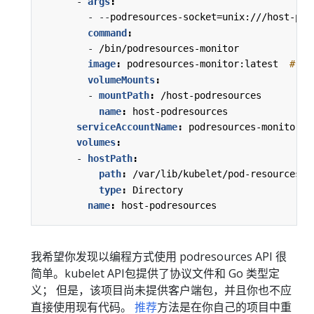
- 
args
:
- --
podresources-socket=unix:///host-pod
command
:
- 
/bin/podresources-monitor
image
:
podresources-monitor:latest 
# 
volumeMounts
:
- 
mountPath
:
/host-podresources
name
:
host-podresources
serviceAccountName
:
podresources-monitor
volumes
:
- 
hostPath
:
path
:
/var/lib/kubelet/pod-resources
type
:
Directory
name
:
host-podresources
我希望你发现以编程方式使用 podresources API 很
简单。kubelet API包提供了协议文件和 Go 类型定
义； 但是，该项目尚未提供客户端包，并且你也不应
直接使用现有代码。
推荐
方法是在你自己的项目中重