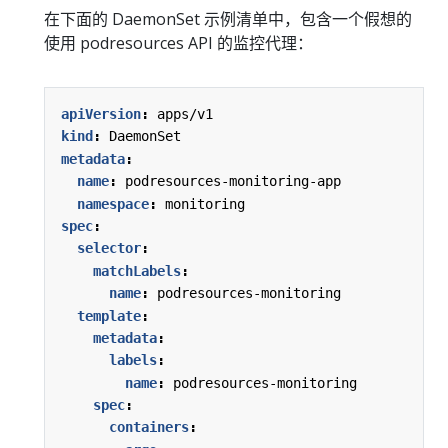
在下面的 DaemonSet 示例清单中，包含一个假想的
使用 podresources API 的监控代理：
apiVersion
:
apps/v1
kind
:
DaemonSet
metadata
:
name
:
podresources-monitoring-app
namespace
:
monitoring
spec
:
selector
:
matchLabels
:
name
:
podresources-monitoring
template
:
metadata
:
labels
:
name
:
podresources-monitoring
spec
:
containers
: