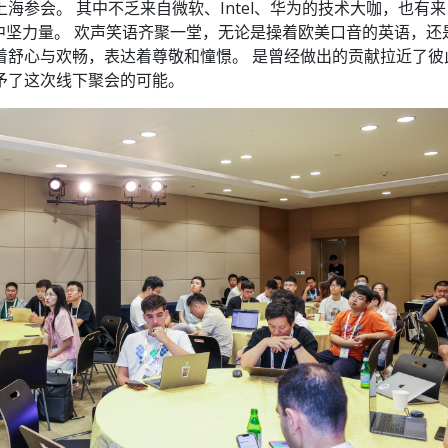
海参会。 其中不乏来自微软、Intel、华为的技术大咖，也有来
的新锐中坚力量。 欢声笑语齐聚一堂，无论是操着欧美口音的英语，还
着舒心与欢畅，表达着尊敬和憧憬。 是曾经做出的贡献拉近了彼
予了这次线下聚会的可能。