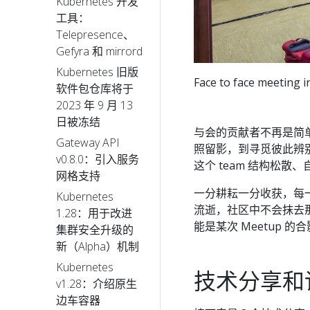
Kubernetes 开发
工具：
Telepresence、
Gefyra 和 mirrord
Kubernetes 旧版
Face to face meeting 
软件包仓库将于
2023 年 9 月 13
日被冻结
与会的贡献者不再是简单的
Gateway API
照留影，到寻觅彼此辨别 
v0.8.0：引入服务
这个 team 结构松
网格支持
一分耕耘一分收获，每一份
Kubernetes
流逝，社区中不会抹去那些
1.28：用于改进
能是某次 Meetup
集群安全升级的
新（Alpha）机制
Kubernetes
技术分享和
v1.28：介绍原生
边车容器