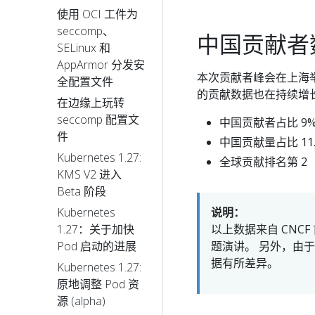
使用 OCI 工件为
seccomp、
中国贡献者
SELinux 和
AppArmor 分发安
本次贡献者峰会在上海举
全配置文件
的贡献数据也在持续增
在边缘上玩转
seccomp 配置文
中国贡献者占比 9
件
中国贡献量占比 11.
Kubernetes 1.27:
全球贡献排名第 2
KMS V2 进入
Beta 阶段
Kubernetes
说明：
1.27：关于加快
以上数据来自 CNCF 首席技
Pod 启动的进展
题演讲。 另外，由于
据有所差异。
Kubernetes 1.27:
原地调整 Pod 资
源 (alpha)