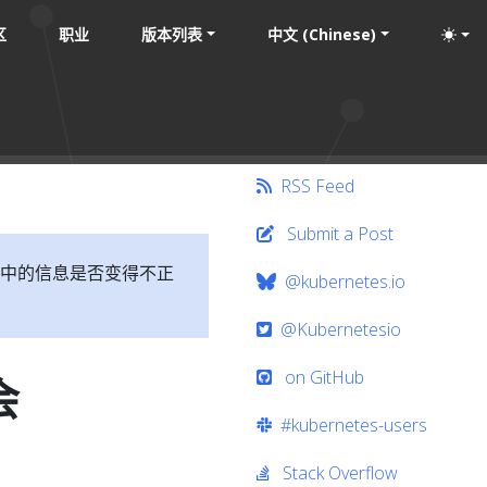
区
职业
版本列表
中文 (Chinese)
RSS Feed
Submit a Post
中的信息是否变得不正
@kubernetes.io
@Kubernetesio
on GitHub
会
#kubernetes-users
Stack Overflow