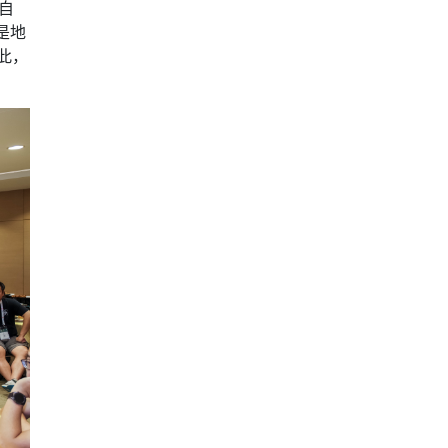
自
是地
此，