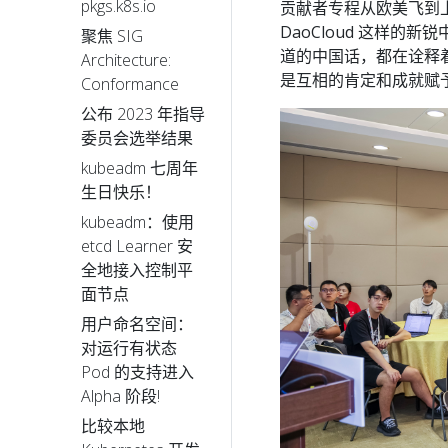
pkgs.k8s.io
贡献者专程从欧美飞到上
DaoCloud 这样
聚焦 SIG
道的中国话，都在诠释
Architecture:
是互相的肯定和成就赋
Conformance
公布 2023 年指导
委员会选举结果
kubeadm 七周年
生日快乐！
kubeadm：使用
etcd Learner 安
全地接入控制平
面节点
用户命名空间：
对运行有状态
Pod 的支持进入
Alpha 阶段!
比较本地