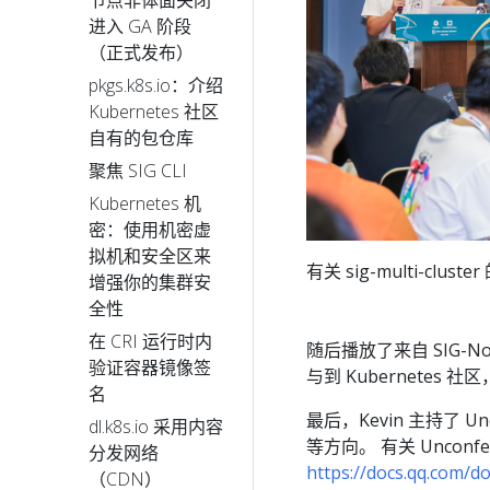
节点非体面关闭
进入 GA 阶段
（正式发布）
pkgs.k8s.io：介绍
Kubernetes 社区
自有的包仓库
聚焦 SIG CLI
Kubernetes 机
密：使用机密虚
拟机和安全区来
有关 sig-multi-clus
增强你的集群安
全性
在 CRI 运行时内
随后播放了来自 SIG-Nod
验证容器镜像签
与到 Kubernetes 
名
最后，Kevin 主持了 
dl.k8s.io 采用内容
等方向。 有关 Unconf
分发网络
https://docs.qq.com
（CDN）