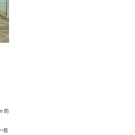
m 的
一些