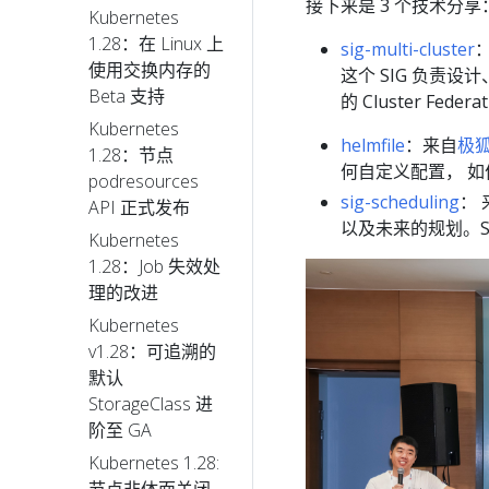
接下来是 3 个技术分享
Kubernetes
1.28：在 Linux 上
sig-multi-cluster
：
使用交换内存的
这个 SIG 负责
Beta 支持
的 Cluster Fed
Kubernetes
helmfile
：来自
极狐 
1.28：节点
何自定义配置， 如何使
podresources
sig-scheduling
：
API 正式发布
以及未来的规划。SIG
Kubernetes
1.28：Job 失效处
理的改进
Kubernetes
v1.28：可追溯的
默认
StorageClass 进
阶至 GA
Kubernetes 1.28: