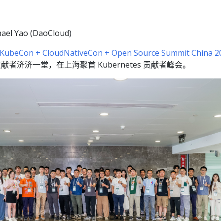
ael Yao (DaoCloud)
KubeCon + CloudNativeCon + Open Source Summit China 2
献者济济一堂，在上海聚首 Kubernetes 贡献者峰会。