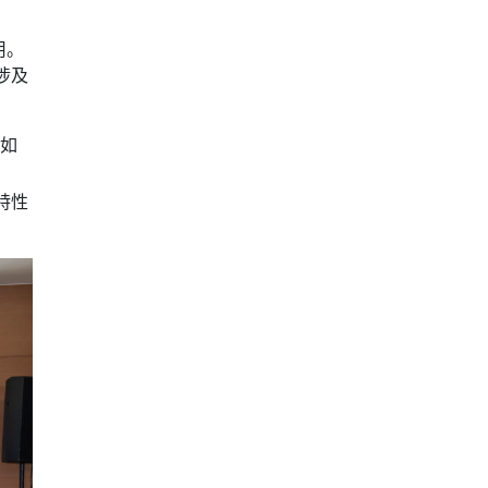
用。
涉及
，如
特性