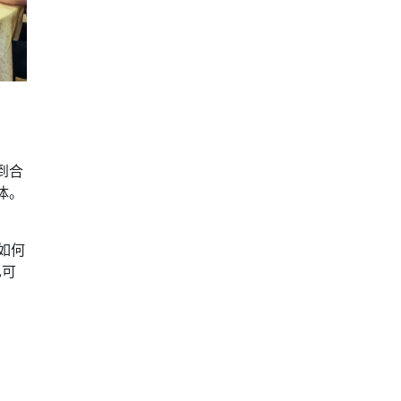
到合
体。
光如何
也可