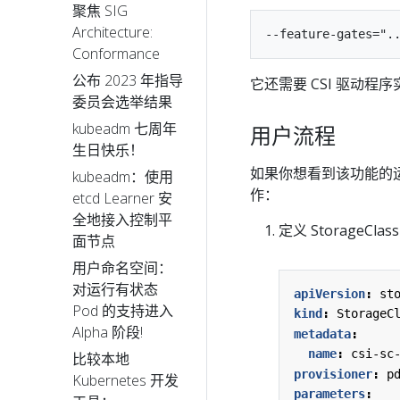
聚焦 SIG
Architecture:
Conformance
公布 2023 年指导
它还需要 CSI 驱动程序实现
委员会选举结果
kubeadm 七周年
用户流程
生日快乐！
如果你想看到该功能的
kubeadm：使用
作：
etcd Learner 安
全地接入控制平
定义 StorageClass 
面节点
用户命名空间：
对运行有状态
apiVersion
:
st
Pod 的支持进入
kind
:
StorageC
Alpha 阶段!
metadata
:
name
:
csi-sc
比较本地
provisioner
:
p
Kubernetes 开发
parameters
: