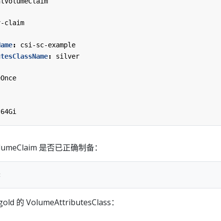
ntVolumeClaim
v-claim
Name
:
csi-sc-example
utesClassName
:
silver
eOnce
64Gi
VolumeClaim 是否已正确制备：
 的 VolumeAttributesClass：