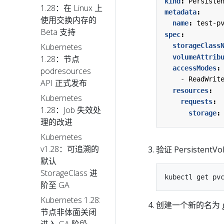
kind
:
Persiste
1.28：在 Linux 上
metadata
:
使用交换内存的
name
:
test-p
Beta 支持
spec
:
Kubernetes
storageClass
volumeAttrib
1.28：节点
accessModes
:
podresources
- 
ReadWrit
API 正式发布
resources
:
Kubernetes
requests
:
1.28：Job 失效处
storage
:
理的改进
Kubernetes
v1.28：可追溯的
验证 Persistent
默认
StorageClass 进
阶至 GA
Kubernetes 1.28:
创建一个新的名为 gold
节点非体面关闭