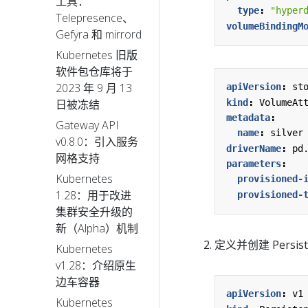
工具：
type
:
"hyper
Telepresence、
volumeBindingM
Gefyra 和 mirrord
Kubernetes 旧版
软件包仓库将于
2023 年 9 月 13
apiVersion
:
st
kind
:
VolumeAt
日被冻结
metadata
:
Gateway API
name
:
silver
v0.8.0：引入服务
driverName
:
pd
网格支持
parameters
:
Kubernetes
provisioned-
1.28：用于改进
provisioned-
集群安全升级的
新（Alpha）机制
定义并创建 Persiste
Kubernetes
v1.28：介绍原生
边车容器
apiVersion
:
v1
Kubernetes