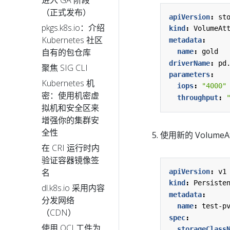
进入 GA 阶段
（正式发布）
apiVersion
:
st
pkgs.k8s.io：介绍
kind
:
VolumeAt
Kubernetes 社区
metadata
:
自有的包仓库
name
:
gold
driverName
:
pd
聚焦 SIG CLI
parameters
:
Kubernetes 机
iops
:
"4000"
密：使用机密虚
throughput
:
拟机和安全区来
增强你的集群安
全性
使用新的 VolumeAt
在 CRI 运行时内
验证容器镜像签
名
apiVersion
:
v1
kind
:
Persiste
dl.k8s.io 采用内容
metadata
:
分发网络
name
:
test-p
（CDN）
spec
:
使用 OCI 工件为
storageClass