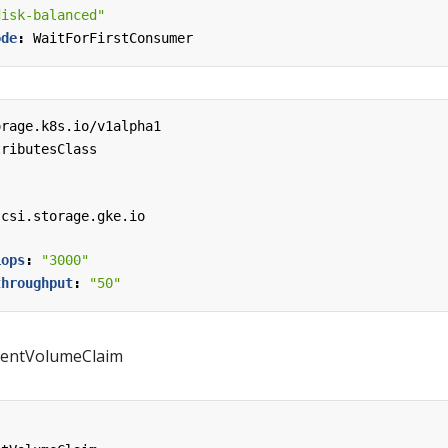
disk-balanced"
ode
:
WaitForFirstConsumer
orage.k8s.io/v1alpha1
tributesClass
.csi.storage.gke.io
iops
:
"3000"
throughput
:
"50"
ntVolumeClaim