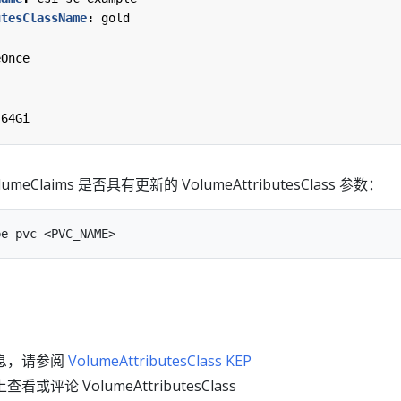
utesClassName
:
gold
eOnce
64Gi
olumeClaims 是否具有更新的 VolumeAttributesClass 参数：
息，请参阅
VolumeAttributesClass KEP
上查看或评论 VolumeAttributesClass