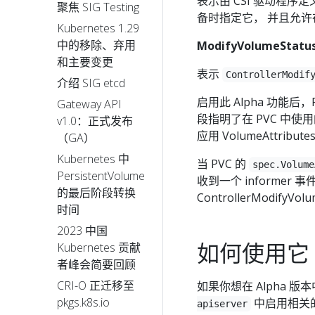
表示由 CSI 驱动程序定义
聚焦 SIG Testing
备时指定它， 并且允许在制备
Kubernetes 1.29
中的移除、弃用
ModifyVolumeStatu
和主要变更
表示
ControllerModif
介绍 SIG etcd
启用此 Alpha 功能后，Per
Gateway API
段指明了在 PVC 中使用的 
v1.0：正式发布
应用 VolumeAttribu
（GA）
Kubernetes 中
当 PVC 的
spec.Volume
PersistentVolume
收到一个 informer 
的最后阶段转换
ControllerModif
时间
2023 中国
如何使用它
Kubernetes 贡献
者峰会简要回顾
CRI-O 正迁移至
如果你想在 Alpha 
pkgs.k8s.io
中启用相关
apiserver