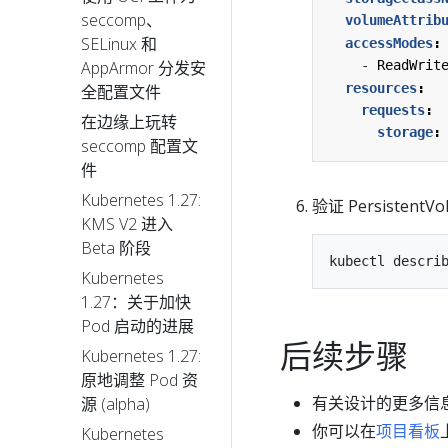
seccomp、
volumeAttrib
SELinux 和
accessModes
:
AppArmor 分发安
- 
ReadWrit
resources
:
全配置文件
requests
:
在边缘上玩转
storage
:
seccomp 配置文
件
Kubernetes 1.27:
验证 PersistentV
KMS V2 进入
Beta 阶段
Kubernetes
1.27：关于加快
Pod 启动的进展
后续步骤
Kubernetes 1.27:
原地调整 Pod 资
有关设计的更多信
源 (alpha)
你可以在
项目看板
Kubernetes