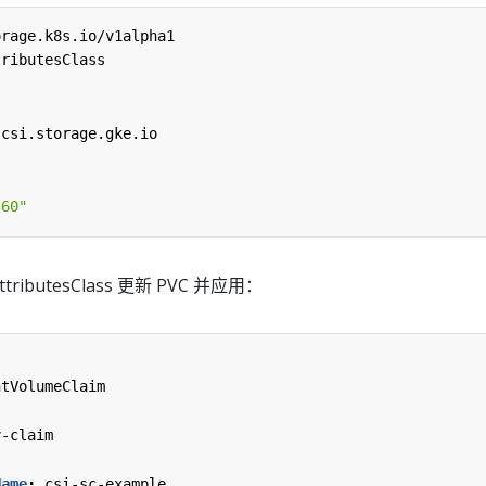
orage.k8s.io/v1alpha1
tributesClass
.csi.storage.gke.io
"60"
tributesClass 更新 PVC 并应用：
ntVolumeClaim
v-claim
Name
:
csi-sc-example