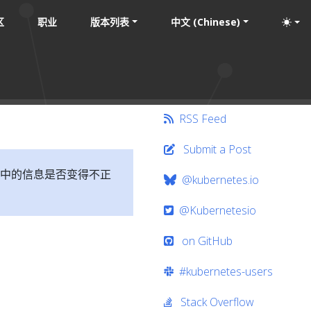
区
职业
版本列表
中文 (Chinese)
RSS Feed
Submit a Post
中的信息是否变得不正
@kubernetes.io
@Kubernetesio
on GitHub
#kubernetes-users
Stack Overflow