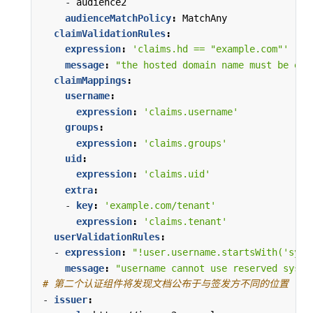
- 
audience2
audienceMatchPolicy
:
MatchAny
claimValidationRules
:
expression
:
'claims.hd == "example.com"'
message
:
"the hosted domain name must be exa
claimMappings
:
username
:
expression
:
'claims.username'
groups
:
expression
:
'claims.groups'
uid
:
expression
:
'claims.uid'
extra
:
- 
key
:
'example.com/tenant'
expression
:
'claims.tenant'
userValidationRules
:
- 
expression
:
"!user.username.startsWith('syst
message
:
"username cannot use reserved syste
# 第二个认证组件将发现文档公布于与签发方不同的位置
- 
issuer
: