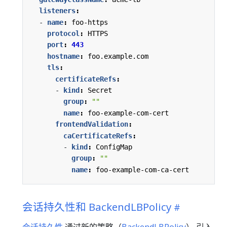
listeners
:
- 
name
:
foo-https
protocol
:
HTTPS
port
:
443
hostname
:
foo.example.com
tls
:
certificateRefs
:
- 
kind
:
Secret
group
:
""
name
:
foo-example-com-cert
frontendValidation
:
caCertificateRefs
:
- 
kind
:
ConfigMap
group
:
""
name
:
foo-example-com-ca-cert
会话持久性和 BackendLBPolicy