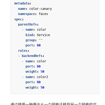
metadata
:
name
:
color-canary
namespace
:
faces
spec
:
parentRefs
:
- 
name
:
color
kind
:
Service
group
:
""
port
:
80
rules
:
- 
backendRefs
:
- 
name
:
color
port
:
80
weight
:
50
- 
name
:
color2
port
:
80
weight
:
50
通过使用一种便于从一个网格迁移到另一个网格的可