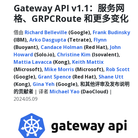
Gateway API v1.1：服务网
格、GRPCRoute 和更多变化
借由
Richard Belleville
(Google),
Frank Budinsky
(IBM),
Arko Dasgupta
(Tetrate),
Flynn
(Buoyant),
Candace Holman
(Red Hat),
John
Howard
(Solo.io),
Christine Kim
(Isovalent),
Mattia Lavacca
(Kong),
Keith Mattix
(Microsoft),
Mike Morris
(Microsoft),
Rob Scott
(Google),
Grant Spence
(Red Hat),
Shane Utt
(Kong),
Gina Yeh
(Google), 和其他评审及发布说明
的贡献者
| 译者
Michael Yao
(DaoCloud)
|
2024.05.09