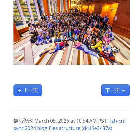
←
上一页
下一页
→
最后修改 March 05, 2026 at 10:54 AM PST:
[zh-cn]
sync 2024 blog files structure (d416e3487a)