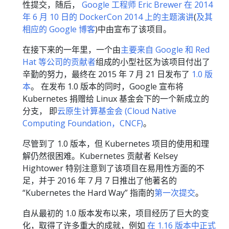
性提交，随后，
Google 工程师 Eric Brewer 在 2014
年 6 月 10 日的 DockerCon 2014 上的主题演讲
(
及其
相应的 Google 博客
)中由宣布了该项目。
在接下来的一年里，一个由
主要来自 Google 和 Red
Hat 等公司的贡献者
组成的小型社区为该项目付出了
辛勤的努力，最终在 2015 年 7 月 21 日发布了
1.0 版
本
。 在发布 1.0 版本的同时，Google 宣布将
Kubernetes 捐赠给 Linux 基金会下的一个新成立的
分支， 即
云原生计算基金会 (Cloud Native
Computing Foundation，CNCF)
。
尽管到了 1.0 版本，但 Kubernetes 项目的使用和理
解仍然很困难。Kubernetes 贡献者 Kelsey
Hightower 特别注意到了该项目在易用性方面的不
足，并于 2016 年 7 月 7 日推出了他著名的
“Kubernetes the Hard Way” 指南的
第一次提交
。
自从最初的 1.0 版本发布以来，项目经历了巨大的变
化，取得了许多重大的成就，例如
在 1.16 版本中正式