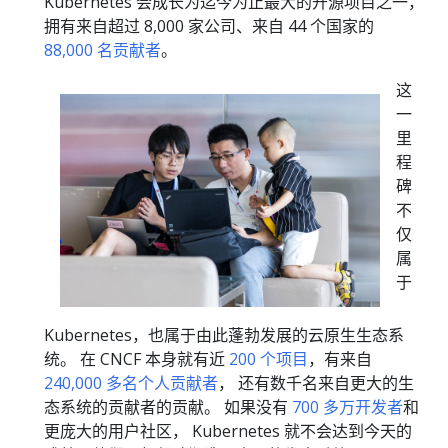
Kubernetes 会成长为迄今为止最大的开源项目之一，
拥有来自超过 8,000 家公司、来自 44 个国家的
88,000 名贡献者
。
这
一
里
程
碑
不
仅
属
于
Kubernetes，也属于由此蓬勃发展的云原生生态系
统。 在 CNCF 本身就有近
200 个项目
，有来自
240,000 多名个人贡献者
， 还有数千名来自更大的生
态系统的贡献者的贡献。 如果没有
700 多万开发者
和
更庞大的用户社区， Kubernetes 就不会达到今天的