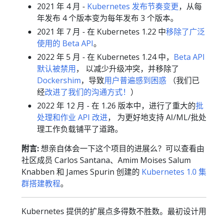
2021 年 4 月 -
Kubernetes 发布节奏变更
，从每
年发布 4 个版本变为每年发布 3 个版本。
2021 年 7 月 - 在 Kubernetes 1.22 中
移除了广泛
使用的 Beta API
。
2022 年 5 月 - 在 Kubernetes 1.24 中，
Beta API
默认被禁用
， 以减少升级冲突，并移除了
Dockershim
，导致
用户普遍感到困惑
（我们已
经
改进了我们的沟通方式！
）
2022 年 12 月 - 在 1.26 版本中，进行了重大的
批
处理和作业 API 改进
， 为更好地支持 AI/ML/批处
理工作负载铺平了道路。
附言:
想亲自体会一下这个项目的进展么？可以查看由
社区成员 Carlos Santana、Amim Moises Salum
Knabben 和 James Spurin 创建的
Kubernetes 1.0 集
群搭建教程
。
Kubernetes 提供的扩展点多得数不胜数。最初设计用