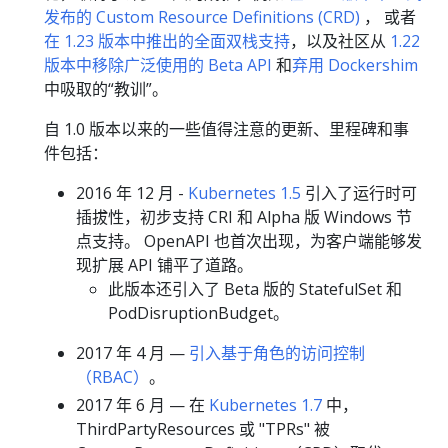
发布的 Custom Resource Definitions (CRD)
， 或者
在 1.23 版本中推出的全面双栈支持
，以及社区从
1.22
版本中移除广泛使用的 Beta API
和
弃用 Dockershim
中吸取的“教训”。
自 1.0 版本以来的一些值得注意的更新、里程碑和事
件包括：
2016 年 12 月 -
Kubernetes 1.5
引入了运行时可
插拔性，初步支持 CRI 和 Alpha 版 Windows 节
点支持。 OpenAPI 也首次出现，为客户端能够发
现扩展 API 铺平了道路。
此版本还引入了 Beta 版的 StatefulSet 和
PodDisruptionBudget。
2017 年 4 月 —
引入基于角色的访问控制
（RBAC）
。
2017 年 6 月 — 在
Kubernetes 1.7
中，
ThirdPartyResources 或 "TPRs" 被