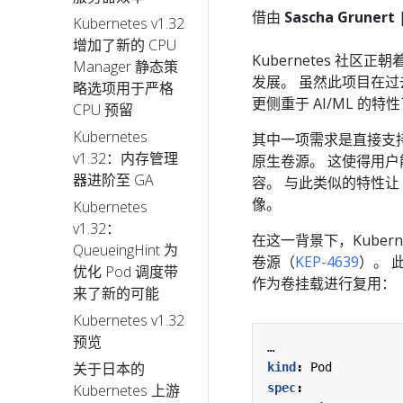
借由
Sascha Grunert
Kubernetes v1.32
增加了新的 CPU
Kubernetes 社
Manager 静态策
发展。 虽然此项目在
略选项用于严格
更侧重于 AI/ML 的特
CPU 预留
Kubernetes
其中一项需求是直接支
v1.32：内存管理
原生卷源。 这使得用户能
器进阶至 GA
容。 与此类似的特性让 
像。
Kubernetes
v1.32：
在这一背景下，Kuberne
QueueingHint 为
卷源（
KEP-4639
）。 
优化 Pod 调度带
作为卷挂载进行复用：
来了新的可能
Kubernetes v1.32
预览
…
关于日本的
kind
:
Pod
spec
:
Kubernetes 上游