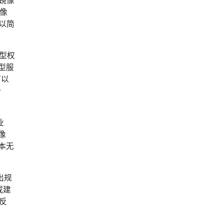
镜像
可以简
模型权
型服
可以
分
业
像
本无
出规
或建
反