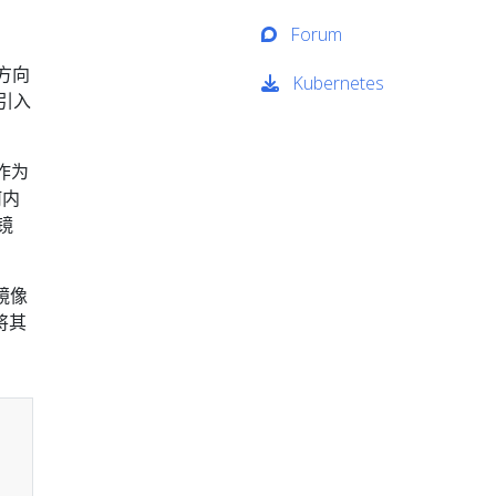
Forum
方向
Kubernetes
引入
作为
何内
镜
 镜像
将其