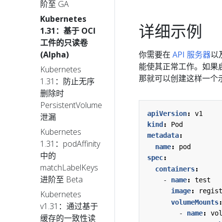
阶至 GA
Kubernetes
详细示例
1.31：基于 OCI
工件的只读卷
你需要在
API 服务器
以
(Alpha)
能使其正常工作。如果
Kubernetes
那就可以创建这样一个
1.31：防止无序
删除时
PersistentVolume
apiVersion
:
v1
泄漏
kind
:
Pod
Kubernetes
metadata
:
1.31：podAffinity
name
:
pod
中的
spec
:
matchLabelKeys
containers
:
进阶至 Beta
- 
name
:
test
image
:
regis
Kubernetes
volumeMounts
v1.31：通过基于
- 
name
:
vo
缓存的一致性读