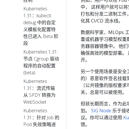
控制
中， 这样用户就可以将
Kubernetes
打包和分发二进制工件， 
1.31：kubectl
化其 CI/CD 流水线。
debug 中的自定
义模板化配置特
数据科学家、MLOps 
性已进入 Beta 阶
重或机器学习模型权重
段
务器容器镜像中。 他们可
Kubernetes 1.31:
确保高效的模型部署。
节点 Cgroup 驱动
开。
程序的自动配置
另一个使用场景是安全
(beta)
的）恶意软件签名挂载
Kubernetes
（公共镜像的版权要求
1.31：流式传输
关，总是可以被使用。
从 SPDY 转换为
WebSocket
但就长期而言，作为此
划。
SIG Node
乐于接
Kubernetes
议。你可以通过使用
Ku
1.31：针对 Job 的
馈。
Pod 失效策略进