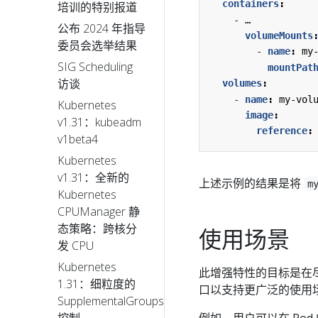
containers
:
培训的特别报道
- 
…
公布 2024 年指导
volumeMounts
委员会选举结果
- 
name
:
my
SIG Scheduling
mountPat
访谈
volumes
:
- 
name
:
my-vol
Kubernetes
image
:
v1.31：kubeadm
reference
:
v1beta4
Kubernetes
v1.31：全新的
上述示例的结果是将
m
Kubernetes
CPUManager 静
态策略：跨核分
使用场景
发 CPU
Kubernetes
此增强特性的目标是在尽可
1.31：细粒度的
口以支持更广泛的使用
SupplementalGroups
例如，用户可以在 Po