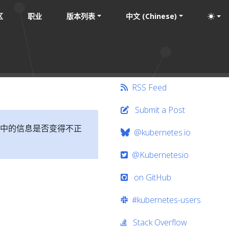
区
职业
版本列表
中文 (Chinese)
RSS Feed
Submit a Post
中的信息是否变得不正
@kubernetes.io
@Kubernetesio
on GitHub
#kubernetes-users
Stack Overflow