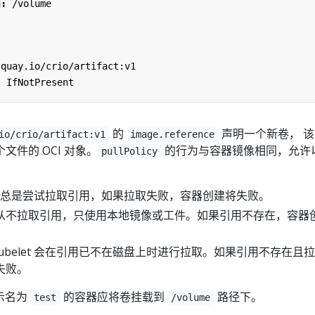
h
:
/volume
quay.io/crio/artifact:v1
:
IfNotPresent
的
声明一个新卷， 该
io/crio/artifact:v1
image.reference
件的 OCI 对象。
的行为与容器镜像相同，允许
pullPolicy
let 总是尝试拉取引用，如果拉取失败，容器创建将失败。
let 从不拉取引用，只使用本地镜像或工件。如果引用不存在，容器
ubelet 会在引用已不在磁盘上时进行拉取。如果引用不存在且
失败。
示名为
的容器应将卷挂载到
路径下。
test
/volume