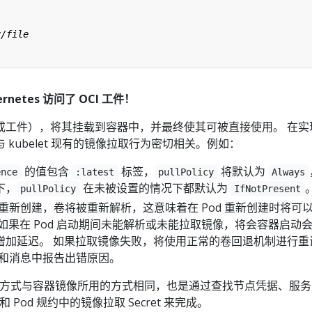
netes 访问了 OCI 工件！
或工件），将其挂载到容器中，并最终使其可被直接使用。 在实
kubelet 现有的镜像拉取行为密切相关。例如：
的值包含
标签，
将默认为
ence
:latest
pullPolicy
Always
下，
在未被设置的情况下都默认为
pullPolicy
IfNotPresent
除并重新创建，卷将被重新解析，这意味着在 Pod 重新创建时将可
如果在 Pod 启动期间未能解析或未能拉取镜像，将会容器启动
增加延迟。 如果拉取镜像失败，将使用正常的卷回退机制进行重
原因和消息中报告出错原因。
 的组装方式与容器镜像所用的方式相同，也是通过查找节点凭据、服
 和 Pod 规约中的镜像拉取 Secret 来完成。