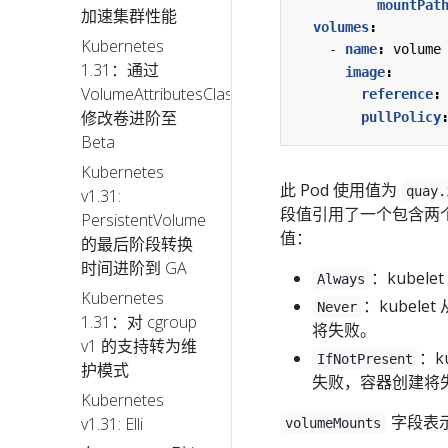
mountPat
加速集群性能
volumes
:
Kubernetes
- 
name
:
volume
1.31：通过
image
:
VolumeAttributesClass
reference
:
修改卷进阶至
pullPolicy
Beta
Kubernetes
此 Pod 使用值为
quay.
v1.31:
段值引用了一个包含两个文
PersistentVolume
值：
的最后阶段转换
时间进阶到 GA
：kube
Always
Kubernetes
：kube
Never
1.31：对 cgroup
将失败。
v1 的支持转为维
：k
IfNotPresent
护模式
失败，容器创建将
Kubernetes
字段表
v1.31: Elli
volumeMounts