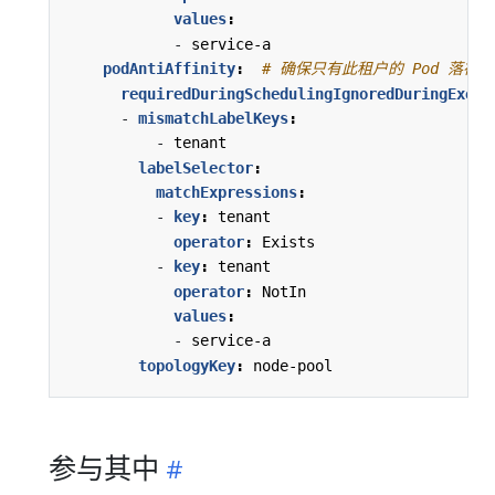
values
:
- 
service-a 
podAntiAffinity
:
# 确保只有此租户的 Pod 落在
requiredDuringSchedulingIgnoredDuringExecu
- 
mismatchLabelKeys
:
- 
tenant
labelSelector
:
matchExpressions
:
- 
key
:
tenant
operator
:
Exists
- 
key
:
tenant
operator
:
NotIn
values
:
- 
service-a 
topologyKey
:
node-pool
参与其中