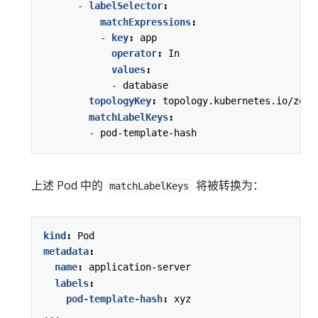
- 
labelSelector
:
matchExpressions
:
- 
key
:
app
operator
:
In
values
:
- 
database
topologyKey
:
topology.kubernetes.io/zone
matchLabelKeys
:
- 
pod-template-hash
上述 Pod 中的
将被转换为：
matchLabelKeys
kind
:
Pod
metadata
:
name
:
application-server
labels
:
pod-template-hash
:
xyz
...