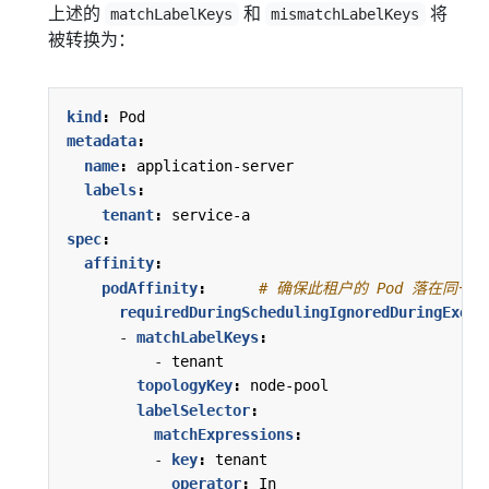
上述的
和
将
matchLabelKeys
mismatchLabelKeys
被转换为：
kind
:
Pod
metadata
:
name
:
application-server
labels
:
tenant
:
service-a
spec
:
affinity
:
podAffinity
:
# 确保此租户的 Pod 落在同一
requiredDuringSchedulingIgnoredDuringExecu
- 
matchLabelKeys
:
- 
tenant
topologyKey
:
node-pool
labelSelector
:
matchExpressions
:
- 
key
:
tenant
operator
:
In