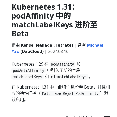
Kubernetes 1.31：
podAffinity 中的
matchLabelKeys 进阶至
Beta
借由
Kensei Nakada (Tetrate)
| 译者
Michael
Yao
(DaoCloud)
|
2024.08.16
Kubernetes 1.29 在
和
podAffinity
中引入了新的字段
podAntiAffinity
和
。
matchLabelKeys
mismatchLabelKeys
在 Kubernetes 1.31 中，此特性进阶至 Beta，并且相
应的特性门控（
）默
MatchLabelKeysInPodAffinity
认启用。