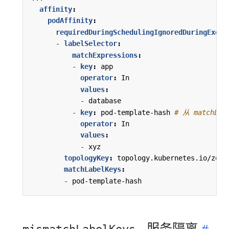
affinity
:
podAffinity
:
requiredDuringSchedulingIgnoredDuringExecu
- 
labelSelector
:
matchExpressions
:
- 
key
:
app
operator
:
In
values
:
- 
database
- 
key
:
pod-template-hash
# 从 matchL
operator
:
In
values
:
- 
xyz 
topologyKey
:
topology.kubernetes.io/zone
matchLabelKeys
:
- 
pod-template-hash
- 服务隔离