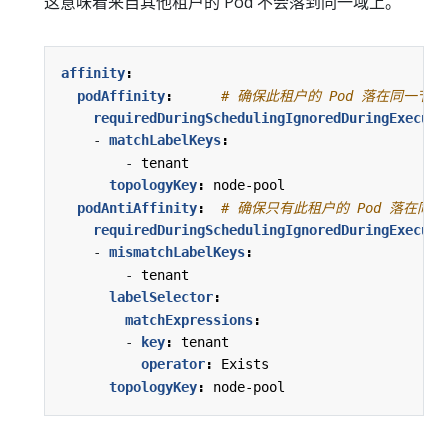
这意味着来自其他租户的 Pod 不会落到同一域上。
affinity
:
podAffinity
:
# 确保此租户的 Pod 落在同一节
requiredDuringSchedulingIgnoredDuringExecuti
- 
matchLabelKeys
:
- 
tenant
topologyKey
:
node-pool
podAntiAffinity
:
# 确保只有此租户的 Pod 落在同
requiredDuringSchedulingIgnoredDuringExecuti
- 
mismatchLabelKeys
:
- 
tenant
labelSelector
:
matchExpressions
:
- 
key
:
tenant
operator
:
Exists
topologyKey
:
node-pool