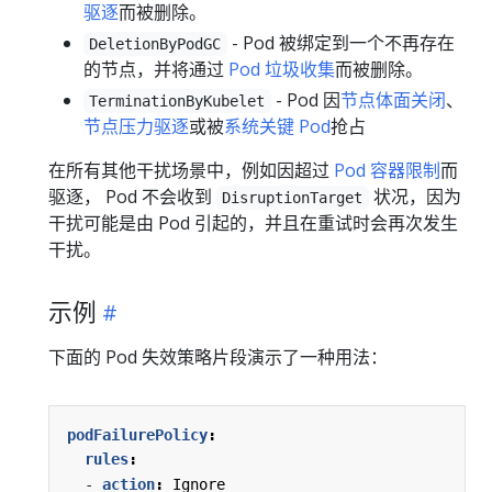
驱逐
而被删除。
- Pod 被绑定到一个不再存在
DeletionByPodGC
的节点，并将通过
Pod 垃圾收集
而被删除。
- Pod 因
节点体面关闭
、
TerminationByKubelet
节点压力驱逐
或被
系统关键 Pod
抢占
在所有其他干扰场景中，例如因超过
Pod 容器限制
而
驱逐， Pod 不会收到
状况，因为
DisruptionTarget
干扰可能是由 Pod 引起的，并且在重试时会再次发生
干扰。
示例
下面的 Pod 失效策略片段演示了一种用法：
podFailurePolicy
:
rules
:
- 
action
:
Ignore