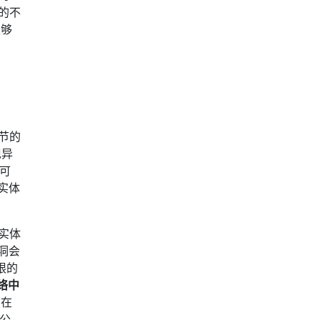
行的不
足够
细节的
现异
 可
或实体
意实体
漏洞会
限的
网络中
 在
你公