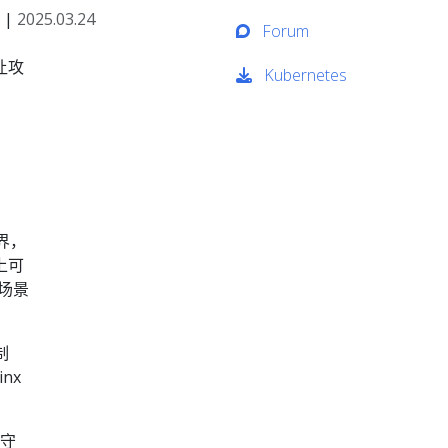
|
2025.03.24
Forum
让攻
Kubernetes
界，
上可
场景
制
inx
器守