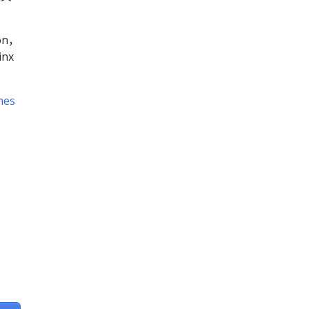
。
son，
nx
mes