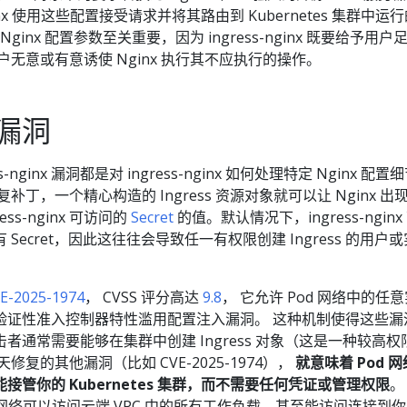
x 使用这些配置接受请求并将其路由到 Kubernetes 集群中运
ginx 配置参数至关重要，因为 ingress-nginx 既要给予用户
户无意或有意诱使 Nginx 执行其不应执行的操作。
漏洞
-nginx 漏洞都是对 ingress-nginx 如何处理特定 Nginx 配置
补丁，一个精心构造的 Ingress 资源对象就可以让 Nginx 出
ss-nginx 可访问的
Secret
的值。默认情况下，ingress-nginx
Secret，因此这往往会导致任一有权限创建 Ingress 的用户
E-2025-1974
， CVSS 评分高达
9.8
， 它允许 Pod 网络中的任
ginx 的验证性准入控制器特性滥用配置注入漏洞。 这种机制使得这些
者通常需要能够在集群中创建 Ingress 对象（这是一种较高权
修复的其他漏洞（比如 CVE-2025-1974），
就意味着 Pod 
管你的 Kubernetes 集群，而不需要任何凭证或管理权限
。
 网络可以访问云端 VPC 中的所有工作负载，甚至能访问连接到