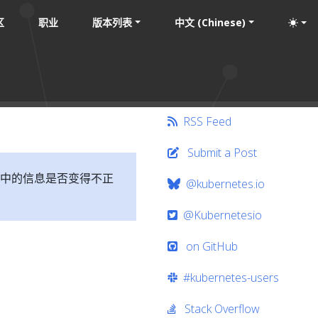
区
职业
版本列表
中文 (Chinese)
RSS Feed
Submit a Post
中的信息是否变得不正
@kubernetes.io
@Kubernetesio
on GitHub
#kubernetes-users
Stack Overflow