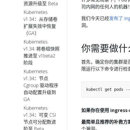
资源升级至 Beta
司内网的任何人的机器
Kubernetes
我们今天已经
发布了 ingr
v1.34：从存储卷
洞。
扩展失效中恢复
（GA）
Kubernetes
你需要做什
v1.34: 将卷组快照
推进至 v1beta2
首先，确定你的集群是否在
阶段
限运行以下命令进行检
Kubernetes
v1.34：节点
Cgroup 驱动程序
kubectl get pods -
自动配置升级到
GA
Kubernetes
如果你在使用 ingre
v1.34：可变 CSI
最简单且推荐的补救方
节点可分配数进
个漏洞。
阶至 Beta