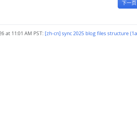
下一页
 at 11:01 AM PST:
[zh-cn] sync 2025 blog files structure (1