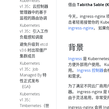
Kubernetes
借由
Tabitha Sable
v1.35：云控制器
管理器中的基于
今天，ingress-ngin
监视的路由协调
击者轻易接管你的 Kuber
Kubernetes
ingress-nginx
， 如果
v1.35：引入工作
负载感知调度
避免升级到 etcd
背景
v3.6 时出现僵尸
集群成员
Ingress
是 Kubern
Kubernetes
方便外部用户使用。 Ku
v1.35：Job
用。
Ingress 控制器
会
Managed By 特
和需求。
性正式发布
为了满足不同云厂商用户
（GA）
器。 ingress-nginx 
Kubernetes
由于灵活易用，非常受用户
v1.35：
Timbernetes（世
ingress-nginx 会