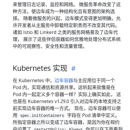
来管理日志记录、监控和网络。 微服务革命改变了这
种方法，使边车成为一种结构化且有意图的架构选
择。 随着微服务的兴起，边车模式变得更加明确，允
许开发者从主服务中卸载特定职责而不改变其代码。
诸如 Istio 和 Linkerd 之类的服务网格普及了边车代
理， 展示了这些伴侣容器如何优雅地处理分布式系统
中的可观察性、安全性和流量管理。
Kubernetes 实现
在 Kubernetes 中，
边车容器
与主应用位于同一个
Pod 内，实现通信和资源共享。这听起来就像是在
Pod 内一起定义多个容器一样？实际上确实如此， 这
也是在 Kubernetes v1.29.0 引入对边车的本地支持之
前实现边车容器的唯一方式。 现在，边车容器可以使
用
字段在 Pod 清单中定义。
spec.initContainers
所指定容器之所以变成了边车容器，是因为你在规约
中设置了
你可以在下面看到
restartPolicy: Always