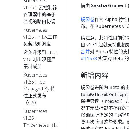
Kubernetes
借由
Sascha Grunert 
v1.35：云控制器
管理器中的基于
镜像卷
作为 Alpha 特性
监视的路由协调
布。在 Kubernetes 
Kubernetes
v1.35：引入工作
请注意，此特性目前仍
负载感知调度
自 v1.31 起就支持此初
合并
对 Alpha 特性的支
避免升级到 etcd
#11578
实现对 Beta 
v3.6 时出现僵尸
集群成员
新增内容
Kubernetes
v1.35：Job
镜像卷进阶为 Beta 
Managed By 特
[subPath,subPathExpr]
性正式发布
保持只读（
）
noexec
（GA）
况下无法挂载不存在的
Kubernetes
将确保所指定的子路径
v1.35：
要再次验证这些要求。
Timbernetes（世
通过现有的 kubelet