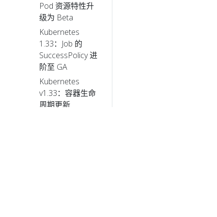
Pod 资源特性升
级为 Beta
Kubernetes
1.33：Job 的
SuccessPolicy 进
阶至 GA
Kubernetes
v1.33：容器生命
周期更新
Kubernetes
v1.33：Job 逐索
引的回退限制进
阶至 GA
Kubernetes
v1.33：镜像拉取
策略终于按你的
预期工作了！