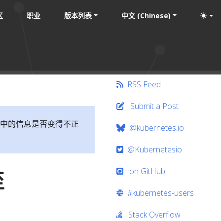
区
职业
版本列表
中文 (Chinese)
RSS Feed
Submit a Post
中的信息是否变得不正
@kubernetes.io
@Kubernetesio
on GitHub
至
#kubernetes-users
Stack Overflow