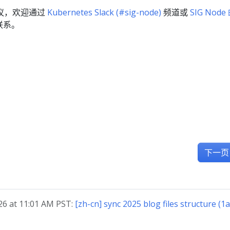
议，欢迎通过
Kubernetes Slack (#sig-node)
频道或
SIG Node
队联系。
下一页
 at 11:01 AM PST:
[zh-cn] sync 2025 blog files structure (1