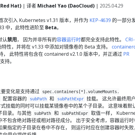
(Red Hat)
| 译者
Michael Yao (DaoCloud)
|
2025.04.29
首次引入 Kubernetes v1.31 版本，并作为
KEP-4639
的一部分
v1.33 中，此特性进阶至
Beta
。
默认
禁用
， 因为并非所有的
容器运行时
都完全支持此特性。
CRI
始特性，并将在 v1.33 中添加对镜像卷的 Beta 支持。
container
持， 此特性将包含在 containerd v2.1.0 版本中，并正通过
PR
的支持。
的主要变化是支持通过
spec.containers[*].volumeMounts.
配置容器的
和
挂载。 这允许最终用
subPath
subPathExpr
方式挂载的同时可以挂载某镜像卷中的某个子目录。 这意味着默
子目录。与其他
和
取值一样， Kuberne
subPath
subPathExpr
中不包含绝对路径或相对路径成分。 出于安全考虑，容器运行时
如果指定的子目录在卷中不存在， 则运行时应在创建容器时失败
 事件向用户提供反馈。