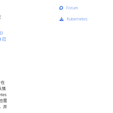
Forum
发
Kubernetes
-O
d 已
户在
认情
tes
也需
，并