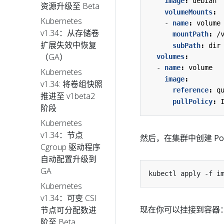
image
:
debian
资源升级至 Beta
volumeMounts
:
Kubernetes
- 
name
:
volume
v1.34：从存储卷
mountPath
:
/
扩展失效中恢复
subPath
:
dir
（GA）
volumes
:
- 
name
:
volume
Kubernetes
image
:
v1.34: 将卷组快照
reference
:
q
推进至 v1beta2
pullPolicy
:
阶段
Kubernetes
v1.34：节点
然后，在集群中创建 Po
Cgroup 驱动程序
自动配置升级到
GA
Kubernetes
v1.34：可变 CSI
现在你可以挂接到容器
节点可分配数进
阶至 Beta