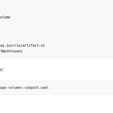
volume
uay.io/crio/artifact:v2
IfNotPresent
d：
：