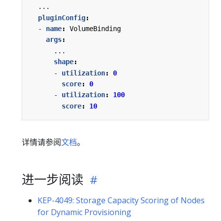
...
pluginConfig
:
- 
name
:
VolumeBinding
args
:
...
shape
:
- 
utilization
:
0
score
:
0
- 
utilization
:
100
score
:
10
详情请参阅
文档
。
进一步阅读
KEP-4049: Storage Capacity Scoring of Nodes
for Dynamic Provisioning