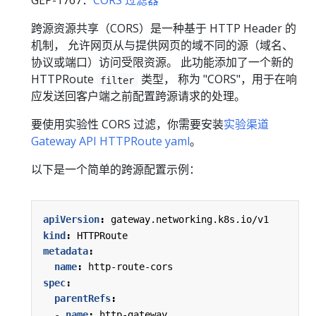
GEP-1767：
CORS 过滤器
跨源资源共享（CORS）是一种基于 HTTP Header 的
机制， 允许网页从与提供网页的域不同的源（域名、
协议或端口）访问受限资源。 此功能添加了一个新的
HTTPRoute
类型， 称为 "CORS"，用于在响
filter
应发送回客户端之前配置跨源请求的处理。
要使用实验性 CORS 过滤，你需要安装
实验渠道
Gateway API HTTPRoute yaml
。
以下是一个简单的跨源配置示例：
apiVersion
:
gateway.networking.k8s.io/v1
kind
:
HTTPRoute
metadata
:
name
:
http-route-cors
spec
:
parentRefs
:
- 
name
:
http-gateway