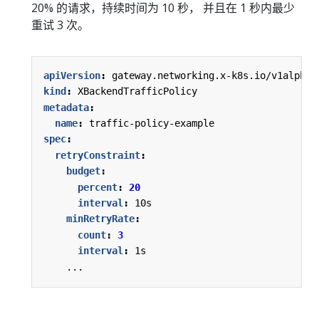
20% 的请求，持续时间为 10 秒， 并且在 1 秒内最少
重试 3 次。
apiVersion
:
gateway.networking.x-k8s.io/v1alpha1
kind
:
XBackendTrafficPolicy
metadata
:
name
:
traffic-policy-example
spec
:
retryConstraint
:
budget
:
percent
:
20
interval
:
10s
minRetryRate
:
count
:
3
interval
:
1s
...