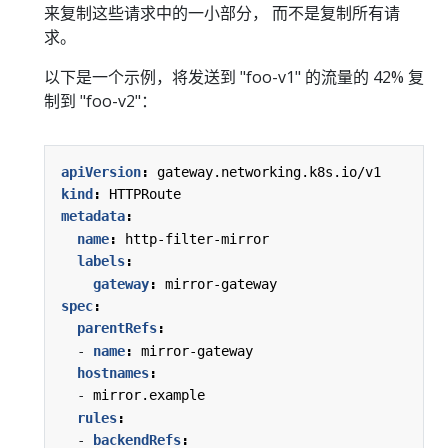
来复制这些请求中的一小部分， 而不是复制所有请
求。
以下是一个示例，将发送到 "foo-v1" 的流量的 42% 复
制到 "foo-v2"：
apiVersion
:
gateway.networking.k8s.io/v1
kind
:
HTTPRoute
metadata
:
name
:
http-filter-mirror
labels
:
gateway
:
mirror-gateway
spec
:
parentRefs
:
- 
name
:
mirror-gateway
hostnames
:
- 
mirror.example
rules
:
- 
backendRefs
: