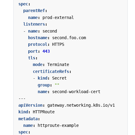
spec
:
parentRef
:
name
:
prod-external
listeners
:
- 
name
:
second
hostname
:
second.foo.com
protocol
:
HTTPS
port
:
443
tls
:
mode
:
Terminate
certificateRefs
:
- 
kind
:
Secret
group
:
""
name
:
second-workload-cert
---
apiVersion
:
gateway.networking.k8s.io/v1
kind
:
HTTPRoute
metadata
:
name
:
httproute-example
spec
: