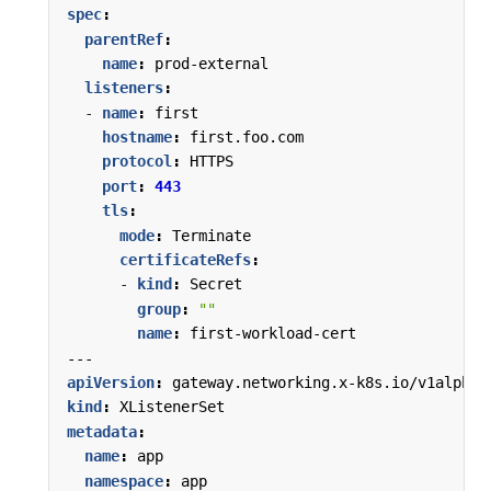
spec
:
parentRef
:
name
:
prod-external
listeners
:
- 
name
:
first
hostname
:
first.foo.com
protocol
:
HTTPS
port
:
443
tls
:
mode
:
Terminate
certificateRefs
:
- 
kind
:
Secret
group
:
""
name
:
first-workload-cert
---
apiVersion
:
gateway.networking.x-k8s.io/v1alpha1
kind
:
XListenerSet
metadata
:
name
:
app
namespace
:
app