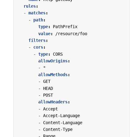
rules
:
- 
matches
:
- 
path
:
type
:
PathPrefix
value
:
/resource/foo
filters
:
- 
cors
:
- 
type
:
CORS
allowOrigins
:
- *
allowMethods
:
- 
GET
- 
HEAD
- 
POST
allowHeaders
:
- 
Accept
- 
Accept-Language
- 
Content-Language
- 
Content-Type
- 
Range