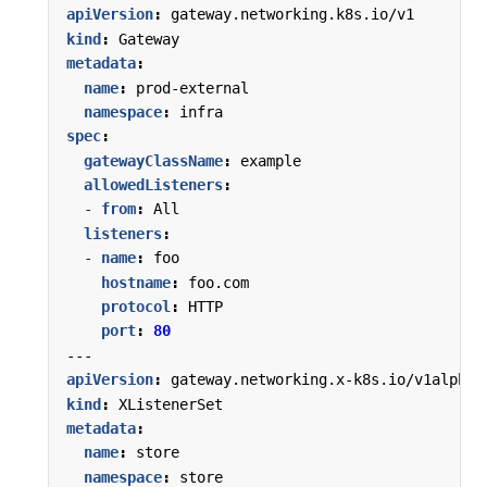
apiVersion
:
gateway.networking.k8s.io/v1
kind
:
Gateway
metadata
:
name
:
prod-external
namespace
:
infra
spec
:
gatewayClassName
:
example
allowedListeners
:
- 
from
:
All
listeners
:
- 
name
:
foo
hostname
:
foo.com
protocol
:
HTTP
port
:
80
---
apiVersion
:
gateway.networking.x-k8s.io/v1alpha1
kind
:
XListenerSet
metadata
:
name
:
store
namespace
:
store