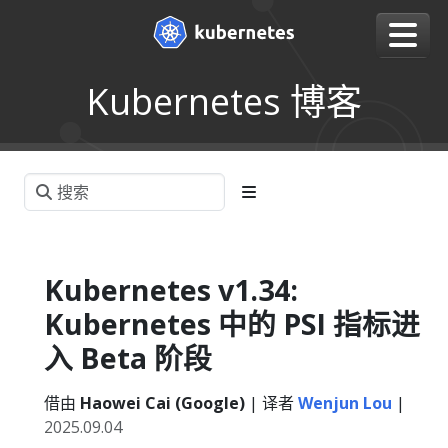
Kubernetes 博客
Kubernetes v1.34:
Kubernetes 中的 PSI 指标进
入 Beta 阶段
借由
Haowei Cai (Google)
| 译者
Wenjun Lou
|
2025.09.04