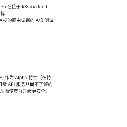
在位于 k8s.io/cloud-
指标
基于监视的路由调谐的 A/B 测试
VP) 作为 Alpha 特性（在特
保对旧版 API 服务器尚不了解的
nd，从而使集群升级更安全。