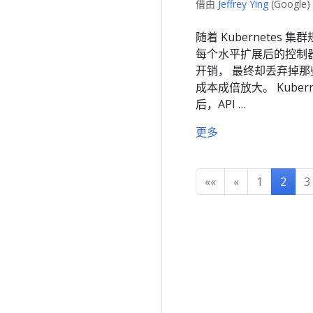
借由
Jeffrey Ying
(Google)
随着 Kubernete
每个水平扩展后的控制器
开销， 最终却丢弃掉
成本成倍放大。 Kuberne
后，API …
更多
««
«
1
2
3