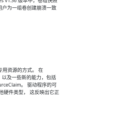
es v1.36 版本中，卷组快照
允许用户为一组卷创建崩溃一致
和专用资源的方式。 在
进， 以及一些新的能力，包括
rceClaim。 驱动程序的可
他硬件类型， 这反映出它正