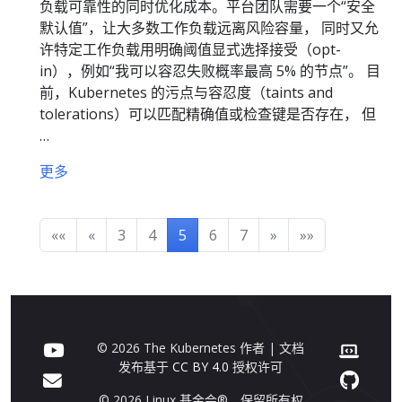
负载可靠性的同时优化成本。平台团队需要一个“安全
默认值”，让大多数工作负载远离风险容量， 同时又允
许特定工作负载用明确阈值显式选择接受（opt-
in），例如“我可以容忍失败概率最高 5% 的节点”。 目
前，Kubernetes 的污点与容忍度（taints and
tolerations）可以匹配精确值或检查键是否存在， 但
…
更多
««
«
3
4
5
6
7
»
»»
© 2026 The Kubernetes 作者 | 文档
发布基于
CC BY 4.0
授权许可
© 2026 Linux 基金会®。保留所有权