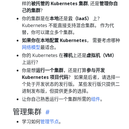
样的
被托管的 Kubernetes 集群
, 还是
管理你自
己的集群
？
你的集群是在
本地
还是
云（IaaS）
上？
Kubernetes 不能直接支持混合集群。 作为代
替，你可以建立多个集群。
如果你在本地配置 Kubernetes
， 需要考虑哪种
网络模型
最适合。
你的 Kubernetes 在
裸机
上还是
虚拟机（VM）
上运行？
你是想
运行一个集群
，还是打算
参与开发
Kubernetes 项目代码
？ 如果是后者，请选择一
个处于开发状态的发行版。 某些发行版只提供二
进制发布版，但提供更多的选择。
让你自己熟悉运行一个集群所需的
组件
。
管理集群
学习如何
管理节点
。