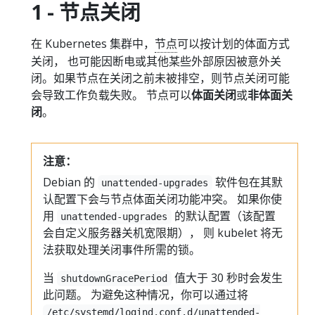
1 - 节点关闭
在 Kubernetes 集群中，
节点
可以按计划的体面方式
关闭， 也可能因断电或其他某些外部原因被意外关
闭。如果节点在关闭之前未被排空，则节点关闭可能
会导致工作负载失败。 节点可以
体面关闭
或
非体面关
闭
。
注意：
Debian 的
软件包在其默
unattended-upgrades
认配置下会与节点体面关闭功能冲突。 如果你使
用
的默认配置（该配置
unattended-upgrades
会自定义服务器关机宽限期）， 则 kubelet 将无
法获取处理关闭事件所需的锁。
当
值大于 30 秒时会发生
shutdownGracePeriod
此问题。 为避免这种情况，你可以通过将
/etc/systemd/logind.conf.d/unattended-