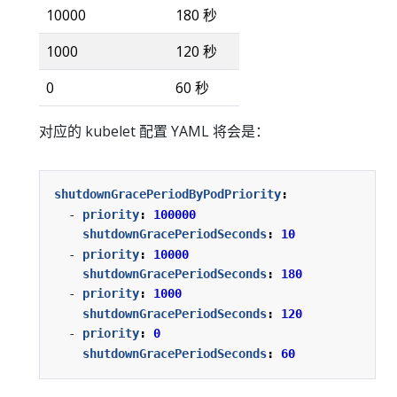
10000
180 秒
1000
120 秒
0
60 秒
对应的 kubelet 配置 YAML 将会是：
shutdownGracePeriodByPodPriority
:
- 
priority
:
100000
shutdownGracePeriodSeconds
:
10
- 
priority
:
10000
shutdownGracePeriodSeconds
:
180
- 
priority
:
1000
shutdownGracePeriodSeconds
:
120
- 
priority
:
0
shutdownGracePeriodSeconds
:
60