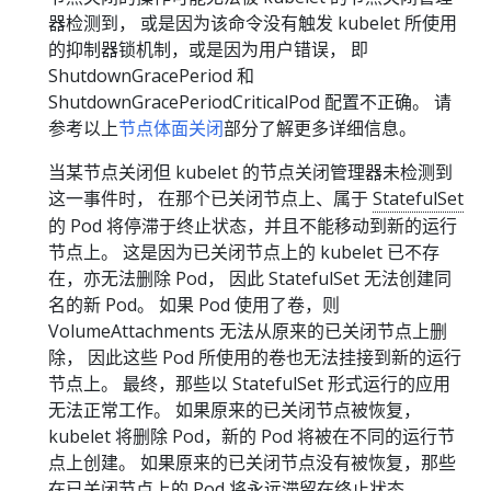
器检测到， 或是因为该命令没有触发 kubelet 所使用
的抑制器锁机制，或是因为用户错误， 即
ShutdownGracePeriod 和
ShutdownGracePeriodCriticalPod 配置不正确。 请
参考以上
节点体面关闭
部分了解更多详细信息。
当某节点关闭但 kubelet 的节点关闭管理器未检测到
这一事件时， 在那个已关闭节点上、属于
StatefulSet
的 Pod 将停滞于终止状态，并且不能移动到新的运行
节点上。 这是因为已关闭节点上的 kubelet 已不存
在，亦无法删除 Pod， 因此 StatefulSet 无法创建同
名的新 Pod。 如果 Pod 使用了卷，则
VolumeAttachments 无法从原来的已关闭节点上删
除， 因此这些 Pod 所使用的卷也无法挂接到新的运行
节点上。 最终，那些以 StatefulSet 形式运行的应用
无法正常工作。 如果原来的已关闭节点被恢复，
kubelet 将删除 Pod，新的 Pod 将被在不同的运行节
点上创建。 如果原来的已关闭节点没有被恢复，那些
在已关闭节点上的 Pod 将永远滞留在终止状态。