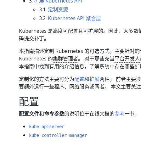
3:
扩展 Kubernetes API
3.1:
定制资源
3.2:
Kubernetes API 聚合层
Kubernetes 是高度可配置且可扩展的。因此，大多数
码提交补丁。
本指南描述定制 Kubernetes 的可选方式。主要
Kubernetes 的
集群管理者
。 对于那些充当
平台开发人
本指南中找到有用的介绍信息，了解系统中存在哪些扩
定制化的方法主要可分为
配置
和
扩展
两种。 前者主要涉
要额外运行一些程序、网络服务或两者。 本文主要关注
配置
配置文件
和
命令参数
的说明位于在线文档的
参考
一节，
kube-apiserver
kube-controller-manager