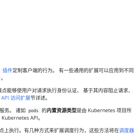
。
插件
定制客户端的行为。 有一些通用的扩展可以应用到不同
。
种扩展点能够使用户对请求执行身份认证、 基于其内容阻止请求、
在
API 访问扩展
节详述。
服务。 诸如
的
内置资源类型
是由 Kubernetes 项目所
pods
ubernetes API。
些节点上执行。有几种方式来扩展调度行为，这些方法将在
调度器