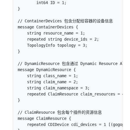
        int64 ID = 1;

}

// ContainerDevices 包含分配给容器的设备信息

message ContainerDevices {

    string resource_name = 1;

    repeated string device_ids = 2;

    TopologyInfo topology = 3;

}

// DynamicResource 包含通过 Dynamic Resource A
message DynamicResource {

    string class_name = 1;

    string claim_name = 2;

    string claim_namespace = 3;

    repeated ClaimResource claim_resources = 4;

}

// ClaimResource 包含每个插件的资源信息

message ClaimResource {

    repeated CDIDevice cdi_devices = 1 [(gogopro