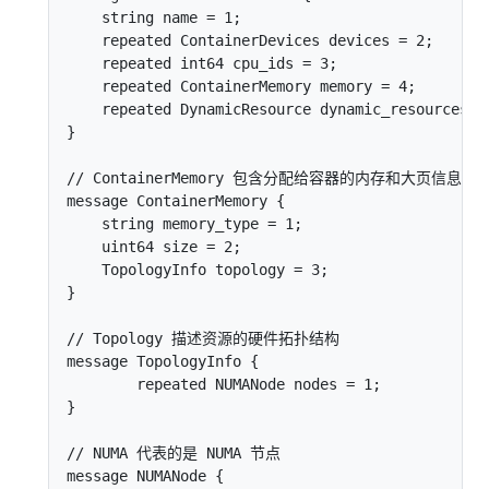
    string name = 1;

    repeated ContainerDevices devices = 2;

    repeated int64 cpu_ids = 3;

    repeated ContainerMemory memory = 4;

    repeated DynamicResource dynamic_resources = 
}

// ContainerMemory 包含分配给容器的内存和大页信息

message ContainerMemory {

    string memory_type = 1;

    uint64 size = 2;

    TopologyInfo topology = 3;

}

// Topology 描述资源的硬件拓扑结构

message TopologyInfo {

        repeated NUMANode nodes = 1;

}

// NUMA 代表的是 NUMA 节点

message NUMANode {
