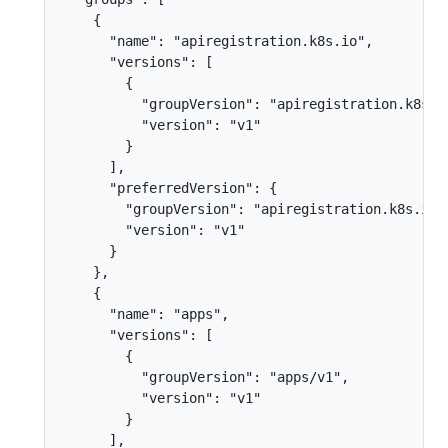
    {

      "name": "apiregistration.k8s.io",

      "versions": [

        {

          "groupVersion": "apiregistration.k8s.io
          "version": "v1"

        }

      ],

      "preferredVersion": {

        "groupVersion": "apiregistration.k8s.io/v
        "version": "v1"

      }

    },

    {

      "name": "apps",

      "versions": [

        {

          "groupVersion": "apps/v1",

          "version": "v1"

        }

      ],
