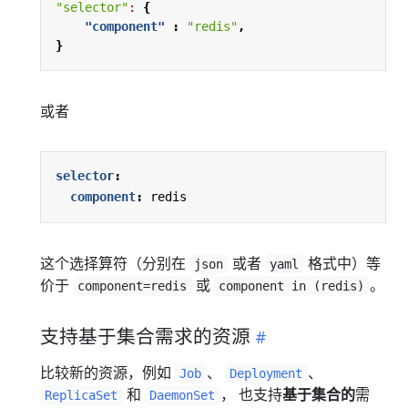
"selector"
:
{
"component"
:
"redis"
,
}
或者
selector
:
component
:
redis
这个选择算符（分别在
或者
格式中）等
json
yaml
价于
或
。
component=redis
component in (redis)
支持基于集合需求的资源
比较新的资源，例如
、
、
Job
Deployment
和
， 也支持
基于集合的
需
ReplicaSet
DaemonSet