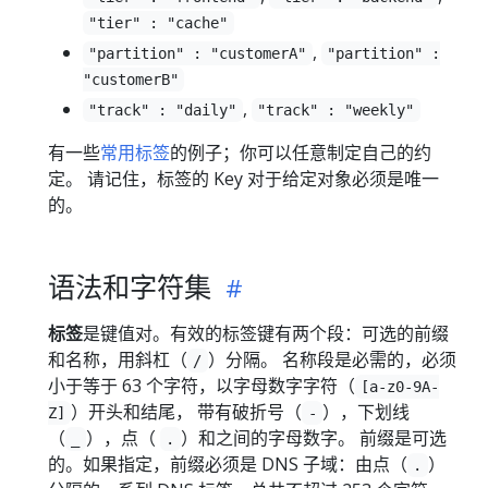
"tier" : "cache"
,
"partition" : "customerA"
"partition" :
"customerB"
,
"track" : "daily"
"track" : "weekly"
有一些
常用标签
的例子；你可以任意制定自己的约
定。 请记住，标签的 Key 对于给定对象必须是唯一
的。
语法和字符集
标签
是键值对。有效的标签键有两个段：可选的前缀
和名称，用斜杠（
）分隔。 名称段是必需的，必须
/
小于等于 63 个字符，以字母数字字符（
[a-z0-9A-
）开头和结尾， 带有破折号（
），下划线
Z]
-
（
），点（
）和之间的字母数字。 前缀是可选
_
.
的。如果指定，前缀必须是 DNS 子域：由点（
）
.