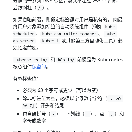
分隔的一系列 DNS 标签，总共不超过 253 个字符，
后跟斜杠（
）。
/
如果省略前缀，则假定标签键对用户是私有的。 向最
终用户对象添加标签的自动系统组件（例如
kube-
、
、
scheduler
kube-controller-manager
kube-
、
或其他第三方自动化工具）必
apiserver
kubectl
须指定前缀。
和
前缀是为 Kubernetes
kubernetes.io/
k8s.io/
核心组件
保留的
。
有效标签值：
必须为 63 个字符或更少（可以为空）
除非标签值为空，必须以字母数字字符（
[a-z0-
）开头和结尾
9A-Z]
包含破折号（
）、下划线（
）、点（
）和
-
_
.
字母或数字