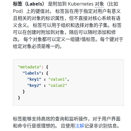
标签（Labels）
是附加到 Kubernetes
对象
（比如
Pod）上的键值对。 标签旨在用于指定对用户有意义
且相关的对象的标识属性，但不直接对核心系统有语
义含义。 标签可以用于组织和选择对象的子集。标签
可以在创建时附加到对象，随后可以随时添加和修
改。 每个对象都可以定义一组键/值标签。每个键对于
给定对象必须是唯一的。
"metadata"
:
{
"labels"
:
{
"key1"
:
"value1"
,
"key2"
:
"value2"
}
}
标签能够支持高效的查询和监听操作，对于用户界面
和命令行是很理想的。 应使用
注解
记录非识别信息。