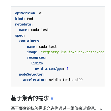
apiVersion
:
v1
kind
:
Pod
metadata
:
name
:
cuda-test
spec
:
containers
:
- 
name
:
cuda-test
image
:
"registry.k8s.io/cuda-vector-add:v0
resources
:
limits
:
nvidia.com/gpu
:
1
nodeSelector
:
accelerator
:
nvidia-tesla-p100
基于集合
的需求
基于集合
的标签需求允许你通过一组值来过滤键。 支