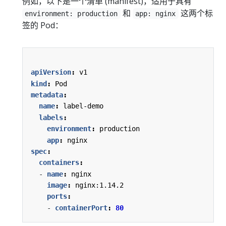
例如，以下是一个清单 (manifest)，适用于具有
和
这两个标
environment: production
app: nginx
签的 Pod：
apiVersion
:
v1
kind
:
Pod
metadata
:
name
:
label-demo
labels
:
environment
:
production
app
:
nginx
spec
:
containers
:
- 
name
:
nginx
image
:
nginx:1.14.2
ports
:
- 
containerPort
:
80