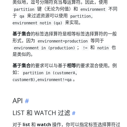
类似地，逗号分隔符充当
与
运算符。因此，使用
键（无论为何值）和
不同
partition
environment
于
来过滤资源可以使用
qa
partition,
来实现。
environment notin (qa)
基于集合
的标签选择算符是相等标签选择算符的一般
形式，因为
等同于
environment=production
；
和
也
environment in (production)
!=
notin
是类似的。
基于集合
的要求可以与基于
相等
的要求混合使用。例
如：
partition in (customerA,
。
customerB),environment!=qa
API
LIST 和 WATCH 过滤
对于
list
和
watch
操作，你可以指定标签选择算符过