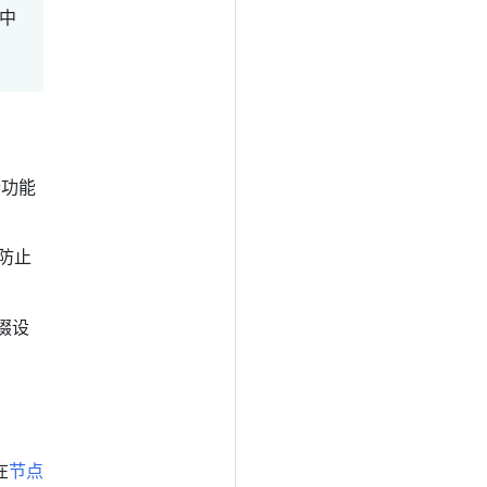
中
个功能
防止
。
缀设
在
节点