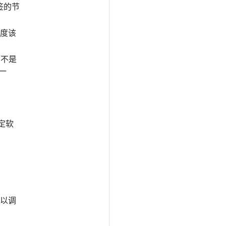
签的节
调度该
而不是
一
定软
可以调