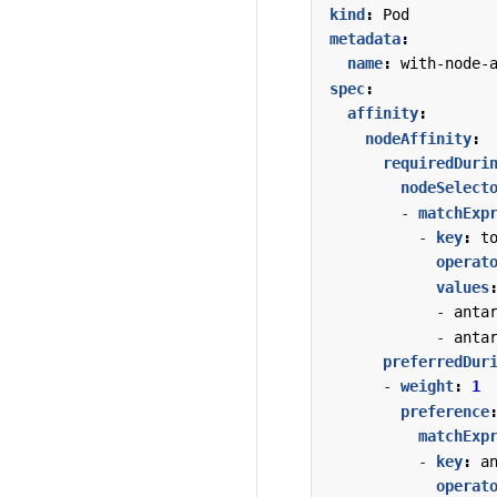
kind
:
Pod
metadata
:
name
:
with-node-
spec
:
affinity
:
nodeAffinity
:
requiredDuri
nodeSelect
- 
matchExp
- 
key
:
t
operat
values
- 
anta
- 
anta
preferredDur
- 
weight
:
1
preference
matchExp
- 
key
:
a
operat