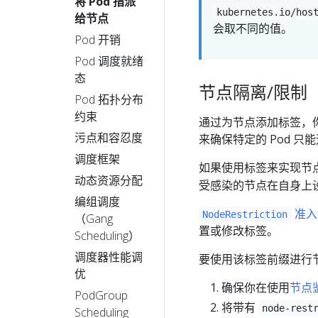
将 Pod 指派
kubernetes.io/hos
给节点
会取不同的值。
Pod 开销
Pod 调度就绪
态
节点隔离/限制
Pod 拓扑分布
约束
通过为节点添加标签，你
污点和容忍度
来确保特定的 Pod 
调度框架
如果使用标签来实现节
动态资源分配
受感染的节点在自身上
编组调度
准入
NodeRestriction
（Gang
置或修改标签。
Scheduling）
调度器性能调
要使用该标签前缀进行
优
确保你在使用
节点
PodGroup
将带有
node-rest
Scheduling