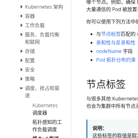
哪个节点。例如，确保 P
Kubernetes 架构
大量通信的 Pod 被放
容器
你可以使用下列方法中的任何
工作负载
与
节点标签
匹配的
服务、负载均衡
和联网
亲和性与反亲和性
nodeName
字段
存储
Pod 拓扑分布约束
配置
安全
策略
节点标签
调度、抢占和驱
逐
与很多其他 Kuberne
Kubernetes
也会为集群中所有节点
调度器
拓扑感知的工
说明：
作负载调度
这些标签的取值是取