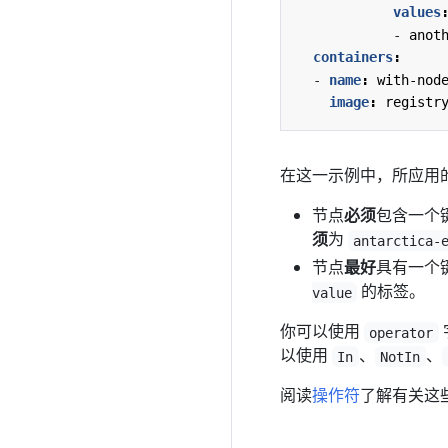
values
- 
anot
containers
:
- 
name
:
with-nod
image
:
registr
在这一示例中，所应用
节点
必须
包含一个
须
为
antarctica-
节点
最好
具有一个
的标签。
value
你可以使用
operator
以使用
、
、
In
NotIn
阅读
操作符
了解有关这