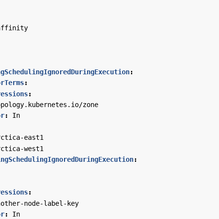
affinity
ngSchedulingIgnoredDuringExecution
:
orTerms
:
ressions
:
opology.kubernetes.io/zone
or
:
In
:
rctica-east1
rctica-west1
ingSchedulingIgnoredDuringExecution
:
:
ressions
:
nother-node-label-key
or
:
In