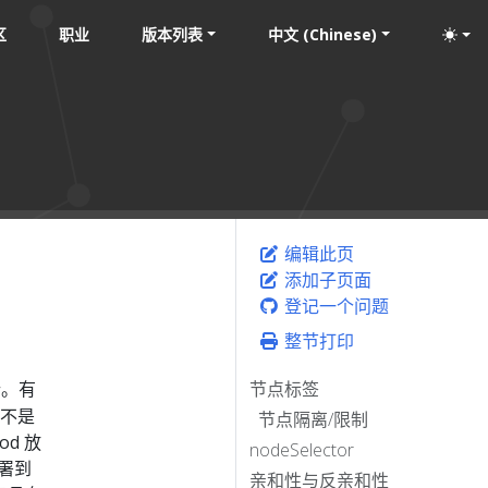
区
职业
版本列表
中文 (Chinese)
编辑此页
添加子页面
登记一个问题
整节打印
行。有
节点标签
束不是
节点隔离/限制
d 放
nodeSelector
署到
亲和性与反亲和性